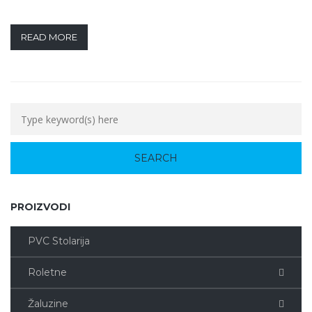
READ MORE
PROIZVODI
PVC Stolarija
Roletne
Žaluzine