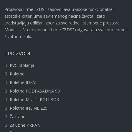
Proizvodi firme "ZDS" zadovoljavaju visoke funkcionalne i
estetske kriterijume savremenog načina života i zato
predstavljaju odličan izbor za sve radne i stambene prostore.
Modeli iz široke ponude firme "ZDS" odgovaraju svakom domu i
životnom stilu.
PROIZVODI
PVC Stolarija
Roletne
Roletne IDEAL
Roletna PODFASADNA 90
Roletne MULTI ROLLBOX
Roletna INLINE 225
Žaluzine
Žaluzine KRPAN