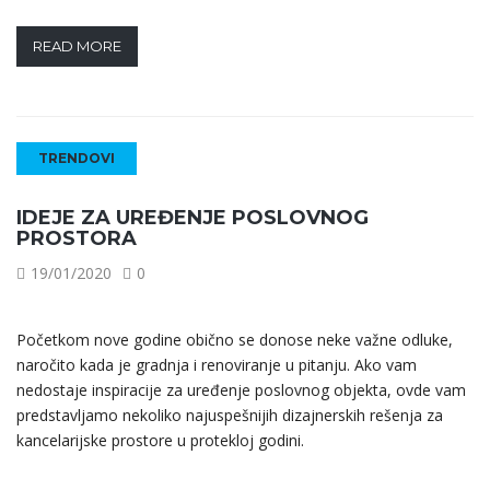
READ MORE
TRENDOVI
IDEJE ZA UREĐENJE POSLOVNOG
PROSTORA
19/01/2020
0
Početkom nove godine obično se donose neke važne odluke,
naročito kada je gradnja i renoviranje u pitanju. Ako vam
nedostaje inspiracije za uređenje poslovnog objekta, ovde vam
predstavljamo nekoliko najuspešnijih dizajnerskih rešenja za
kancelarijske prostore u protekloj godini.