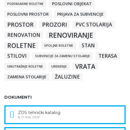
POSLOVNI OBJEKAT
PODFASADNE ROLETNE
POSLOVNI PROSTOR
PRIJAVA ZA SUBVENCIJE
PROSTOR
PROZORI
PVC STOLARIJA
RENOVIRANJE
RENOVATION
ROLETNE
STAN
SPOLJNE ROLETNE
STILOVI
TERASA
SUBVENCIJE ZA ZAMENU STOLARIJE
VRATA
UNUTRAŠNJE ROLETNE
UREĐENJE
ŽALUZINE
ZAMENA STOLARIJE
DOKUMENTI
ZDS tehnički katalog
8.0 mb, PDF