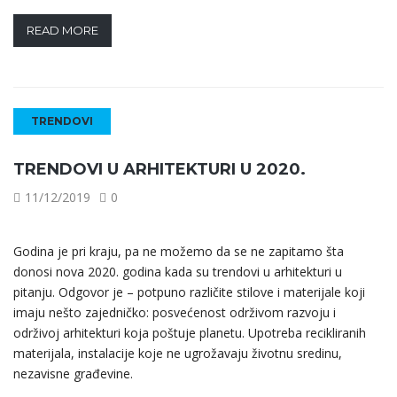
READ MORE
TRENDOVI
TRENDOVI U ARHITEKTURI U 2020.
11/12/2019
0
Godina je pri kraju, pa ne možemo da se ne zapitamo šta
donosi nova 2020. godina kada su trendovi u arhitekturi u
pitanju. Odgovor je – potpuno različite stilove i materijale koji
imaju nešto zajedničko: posvećenost održivom razvoju i
održivoj arhitekturi koja poštuje planetu. Upotreba recikliranih
materijala, instalacije koje ne ugrožavaju životnu sredinu,
nezavisne građevine.