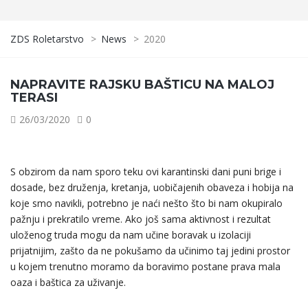
ZDS Roletarstvo
>
News
>
2020
NAPRAVITE RAJSKU BAŠTICU NA MALOJ
TERASI
26/03/2020
0
S obzirom da nam sporo teku ovi karantinski dani puni brige i
dosade, bez druženja, kretanja, uobičajenih obaveza i hobija na
koje smo navikli, potrebno je naći nešto što bi nam okupiralo
pažnju i prekratilo vreme. Ako još sama aktivnost i rezultat
uloženog truda mogu da nam učine boravak u izolaciji
prijatnijim, zašto da ne pokušamo da učinimo taj jedini prostor
u kojem trenutno moramo da boravimo postane prava mala
oaza i baštica za uživanje.