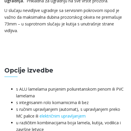
ugradnja.
Prikladna za ugradnju na sve vrste prozora.
U slučaju nevidljive ugradnje sa servisnim pokrovom ispod je
važno da maksimalna dubina prozorskog okvira ne premašuje
73mm – u suprotnom slučaju je kutija s unutrašnje strane
vidljiva.
Opcije izvedbe
s ALU lamelama punjenim poliuretanskom penom ili PVC
lamelama
s integrisanim rolo komarnicima ili bez
s ručnim upravljanjem (automat), s upravljanjem preko
MC palice ili
električnim upravljanjem
u različitim kombinacijama boja lamela, kutija, vodilica i
završne letvice