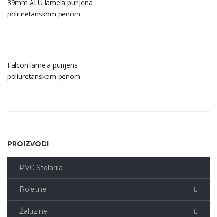
39mm ALU lamela punjena
poliuretanskom penom
Falcon lamela punjena
poliuretanskom penom
PROIZVODI
PVC Stolarija
Roletne
Žaluzine