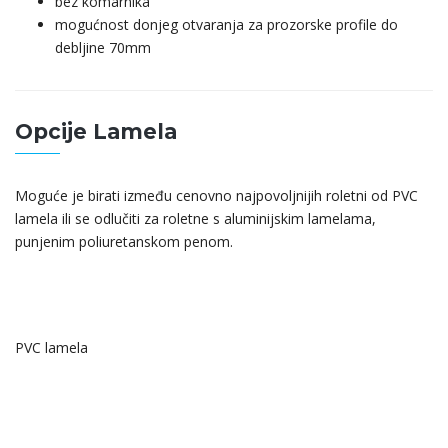
bez komarnika
mogućnost donjeg otvaranja za prozorske profile do
debljine 70mm
Opcije Lamela
Moguće je birati između cenovno najpovoljnijih roletni od PVC
lamela ili se odlučiti za roletne s aluminijskim lamelama,
punjenim poliuretanskom penom.
PVC lamela