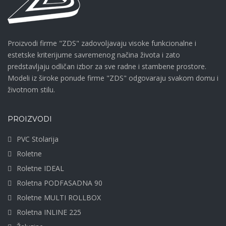
Proizvodi firme "ZDS" zadovoljavaju visoke funkcionalne i
estetske kriterijume savremenog načina života i zato
predstavljaju odličan izbor za sve radne i stambene prostore.
Modeli iz široke ponude firme "ZDS" odgovaraju svakom domu i
životnom stilu.
PROIZVODI
PVC Stolarija
Roletne
Roletne IDEAL
Roletna PODFASADNA 90
Roletne MULTI ROLLBOX
Roletna INLINE 225