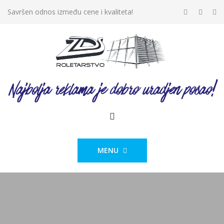
Savršen odnos između cene i kvaliteta!
MENU