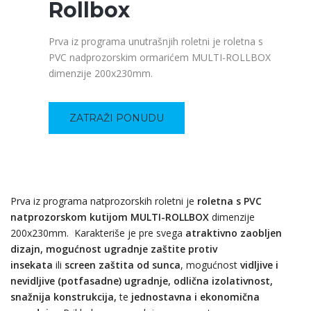
Rollbox
Prva iz programa unutrašnjih roletni je roletna s
PVC nadprozorskim ormarićem MULTI-ROLLBOX
dimenzije 200x230mm.
ZATRAŽI PONUDU
Prva iz programa natprozorskih roletni je
roletna s PVC
natprozorskom kutijom MULTI-ROLLBOX
dimenzije
200x230mm. Karakteriše je pre svega
atraktivno zaobljen
dizajn, mogućnost ugradnje zaštite protiv
insekata
ili
screen zaštita od sunca
, mogućnost
vidljive i
nevidljive (potfasadne) ugradnje, odlična izolativnost,
snažnija konstrukcija,
te
jednostavna i ekonomična