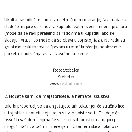
Ukoliko se odlučite samo za delimično renoviranje, faze rada su
sledeće: najpre se renovira kupatilo, zatim sledi zamena prozora
(može da se radi paralelno sa radovima u kupatilu, ako se
skidaju i vrata i to može da se obavi u toj istoj fazi). Na redu su
grubi molerski radovi sa “prvom rukom“ krečenja, hoblovanje
parketa, unutrašnja vrata i završno krečenje.
foto: Stebelka
Stebelka
www.reshot.com
2.
Hoćete sami da majstorišete, a nemate iskustva
Bilo bi preporučljivo da angažujete arhitektu, jer će stručno lice
u toj oblasti doneti ideje kojih se vi ne biste setili. Te ideje će
osvežiti vaš dom i njima će se iskoristiti prostor na najbolji
mogući način, a tačnim merenjem i crtanjem skica i planova