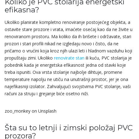
Koliko je PVC stolarija energetski
efikasna?
Ukoliko planirate kompletno renoviranje postojećeg objekta, a
ostavite stare prozore i vrata, imaćete osećaj kao da ne živite u
renoviranom prostoru. Ma koliko da ih brišete i održavate, stari
prozori i stari profili nikad ne izgledaju novo i čisto, da ne
pričamo o vrućini koja kroz njih ulazi leti i hladnom vazduhu koji
propuštaju zimi. Ukoliko
renovirate stan
ili kuću, PVC stolarija je
pobednik kada je energetska efikasnost jedna od stavki koje
treba ispuniti. Ova vrsta stolarije najbolje dihtuje, promene
temperature napolju ne utiču na unutrašnji prostor, jer je ona
najefikasniji izolator. Zahvaljujući svojstvima PVC stolarije, vaši
računi za struju i grejanje biće osetno niži.
zoo_monkey on Unsplash
Šta su to letnji i zimski položaj PVC
prozora?