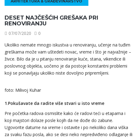
ARHITEKTURA & GRAĐEVINARSTVO
DESET NAJČEŠĆIH GREŠAKA PRI
RENOVIRANJU
07/07/2020
0
Ukoliko nemate mnogo iskustva u renoviranju, učenje na tuđim
greškama može vam uštedeti novac, vreme i što je najvažnije –
živce. Bilo da je u pitanju renoviranje kuće, stana, vikendice ili
poslovnog objekta, uočeno je da postoje konstantni problemi
koji se ponavljaju ukoliko niste dovoljno pripremljeni.
foto: Milivoj Kuhar
1
.
Pokušavate da radite više stvari u isto vreme
Pre početka radova osmislite kako će radovi teći u etapama i
koji majstori dolaze posle kojih da ne dođe do zabune.
Ugovorite datume na vreme i ostavite i po nekoliko dana viška
za svaku fazu posla, ako se desi neko nepredviđeno odlaganje ili