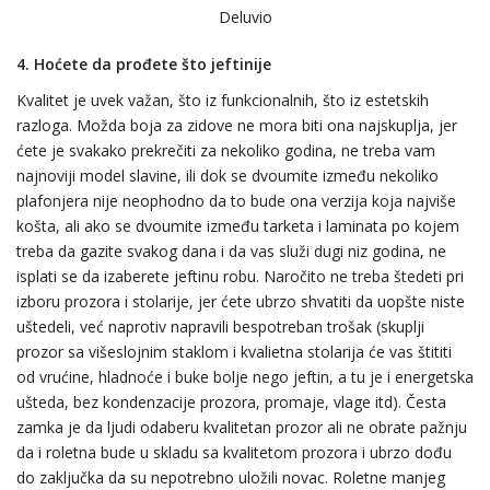
Deluvio
4.
Hoćete da prođete što jeftinije
Kvalitet je uvek važan, što iz funkcionalnih, što iz estetskih
razloga. Možda boja za zidove ne mora biti ona najskuplja, jer
ćete je svakako prekrečiti za nekoliko godina, ne treba vam
najnoviji model slavine, ili dok se dvoumite između nekoliko
plafonjera nije neophodno da to bude ona verzija koja najviše
košta, ali ako se dvoumite između tarketa i laminata po kojem
treba da gazite svakog dana i da vas služi dugi niz godina, ne
isplati se da izaberete jeftinu robu. Naročito ne treba štedeti pri
izboru prozora i stolarije, jer ćete ubrzo shvatiti da uopšte niste
uštedeli, već naprotiv napravili bespotreban trošak (skuplji
prozor sa višeslojnim staklom i kvalietna stolarija će vas štititi
od vrućine, hladnoće i buke bolje nego jeftin, a tu je i energetska
ušteda, bez kondenzacije prozora, promaje, vlage itd). Česta
zamka je da ljudi odaberu kvalitetan prozor ali ne obrate pažnju
da i roletna bude u skladu sa kvalitetom prozora i ubrzo dođu
do zaključka da su nepotrebno uložili novac. Roletne manjeg