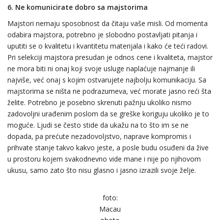
6.
Ne komunicirate dobro sa majstorima
Majstori nemaju sposobnost da čitaju vaše misli. Od momenta
odabira majstora, potrebno je slobodno postavljati pitanja i
uputiti se o kvalitetu i kvantitetu materijala i kako će teći radovi.
Pri selekciji majstora presudan je odnos cene i kvaliteta, majstor
ne mora biti ni onaj koji svoje usluge naplaćuje najmanje ili
najviše, već onaj s kojim ostvarujete najbolju komunikaciju. Sa
majstorima se ništa ne podrazumeva, već morate jasno reći šta
želite. Potrebno je posebno skrenuti pažnju ukoliko nismo
zadovoljni urađenim poslom da se greške koriguju ukoliko je to
moguće. Ljudi se često stide da ukažu na to što im se ne
dopada, pa prećute nezadovoljstvo, naprave kompromis i
prihvate stanje takvo kakvo jeste, a posle budu osuđeni da žive
u prostoru kojem svakodnevno vide mane i nije po njihovom
ukusu, samo zato što nisu glasno i jasno izrazili svoje želje.
foto:
Macau