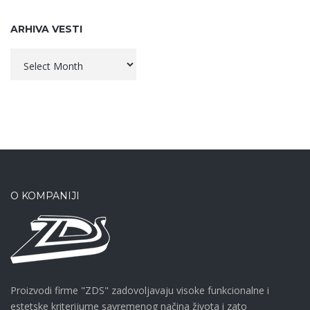
ARHIVA VESTI
Arhiva
vesti
O KOMPANIJI
Proizvodi firme "ZDS" zadovoljavaju visoke funkcionalne i
estetske kriterijume savremenog načina života i zato