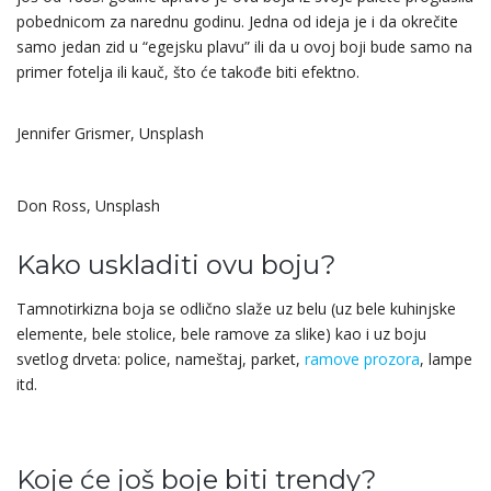
pobednicom za narednu godinu. Jedna od ideja je i da okrečite
samo jedan zid u “egejsku plavu” ili da u ovoj boji bude samo na
primer fotelja ili kauč, što će takođe biti efektno.
Jennifer Grismer, Unsplash
Don Ross, Unsplash
Kako uskladiti ovu boju?
Tamnotirkizna boja se odlično slaže uz belu (uz bele kuhinjske
elemente, bele stolice, bele ramove za slike) kao i uz boju
svetlog drveta: police, nameštaj, parket,
ramove prozora
, lampe
itd.
Koje će još boje biti trendy?