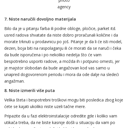
photo
agency
7. Niste naručili dovoljno materijala
Bilo da je u pitanju farba ili podne obloge, pločice, parket itd.
usred radova shvatate da niste dobro proračunali količine i da
morate trknuti u prodavnicu po još. Pitanje je da li će isti model,
dezen, boja biti na raspolaganju ili će morati da se naruči i čeka
da bude isporučena i po nekoliko nedelja što će vam
bespotrebno usporiti radove, a možda ih i potpuno omesti, jer
je majstor slobodan da bude angažovan kod vas samo u
unapred dogovorenom periodu i mora da ode dalje na sledeći
angažman.
8. Niste izmerili više puta
Velika šteta i bespotrebni troškovi mogu biti posledica zbog koje
ćete se kajati ukoliko niste uzeli tačne mere.
Pripazite da u fazi elektroinstalacije odredite gde i koliko vam
utikača treba, da ne biste kasnije došli u situaciju da vam po