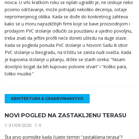
novca. U vrlo kratkom roku se isplati ugraditi je, ne iziskuje neko
poseno održavanje, može potrajati nekoliko decenija, ostaje
nepromenjenog oblika. Kada se dođe do konkretnog zahteva
kako se u moru najrazličitijih firmi koje se bave proizvodnjom i
prodajom PVC stolarije odlučiti za pouzdanu a ujedno povoljnu,
treba znati da jeftini profili neće doneti uštedu na duge staze.
Kada se pogleda ponuda PVC stolarije u Novom Sadu ili izbor
PVC stolarije u Beogradu, na tržištu se zaista nudi svašta. Kada
je kupovina stolarije u pitanju, držite se starih izreka: “Nisam
dovoljno bogat da bih kupovao polovne stvari” i “Koliko para,
toliko muzike.”
ARHITEKTURA & GRAĐEVINARSTVO
NOVI POGLED NA ZASTAKLJENU TERASU
01/09/2020
0
Šta prvo pomislite kada čujete termin “zastakljena terasa”?