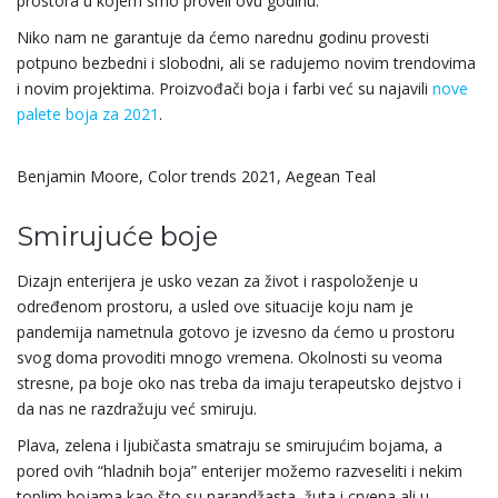
prostora u kojem smo proveli ovu godinu.
Niko nam ne garantuje da ćemo narednu godinu provesti
potpuno bezbedni i slobodni, ali se radujemo novim trendovima
i novim projektima. Proizvođači boja i farbi već su najavili
nove
palete boja za 2021
.
Benjamin Moore, Color trends 2021, Aegean Teal
Smirujuće boje
Dizajn enterijera je usko vezan za život i raspoloženje u
određenom prostoru, a usled ove situacije koju nam je
pandemija nametnula gotovo je izvesno da ćemo u prostoru
svog doma provoditi mnogo vremena. Okolnosti su veoma
stresne, pa boje oko nas treba da imaju terapeutsko dejstvo i
da nas ne razdražuju već smiruju.
Plava, zelena i ljubičasta smatraju se smirujućim bojama, a
pored ovih “hladnih boja” enterijer možemo razveseliti i nekim
toplim bojama kao što su narandžasta, žuta i crvena ali u