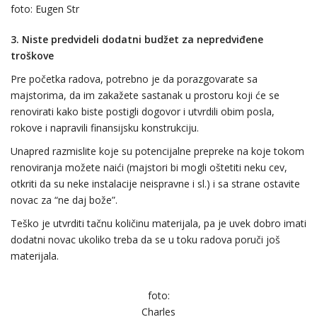
foto: Eugen Str
3.
Niste predvideli dodatni budžet za nepredviđene
troškove
Pre početka radova, potrebno je da porazgovarate sa
majstorima, da im zakažete sastanak u prostoru koji će se
renovirati kako biste postigli dogovor i utvrdili obim posla,
rokove i napravili finansijsku konstrukciju.
Unapred razmislite koje su potencijalne prepreke na koje tokom
renoviranja možete naići (majstori bi mogli oštetiti neku cev,
otkriti da su neke instalacije neispravne i sl.) i sa strane ostavite
novac za “ne daj bože”.
Teško je utvrditi tačnu količinu materijala, pa je uvek dobro imati
dodatni novac ukoliko treba da se u toku radova poruči još
materijala.
foto:
Charles