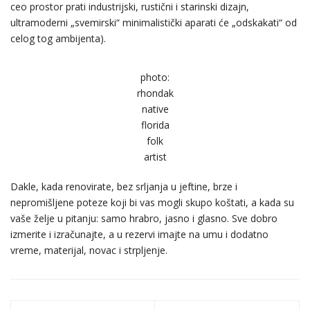
ceo prostor prati industrijski, rustični i starinski dizajn,
ultramoderni „svemirski“ minimalistički aparati će „odskakati“ od
celog tog ambijenta).
photo:
rhondak
native
florida
folk
artist
Dakle, kada renovirate, bez srljanja u jeftine, brze i
nepromišljene poteze koji bi vas mogli skupo koštati, a kada su
vaše želje u pitanju: samo hrabro, jasno i glasno. Sve dobro
izmerite i izračunajte, a u rezervi imajte na umu i dodatno
vreme, materijal, novac i strpljenje.