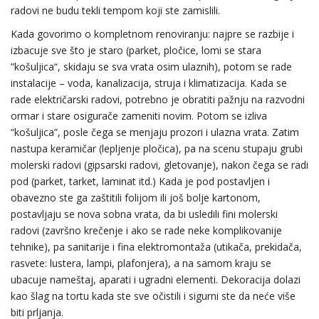
radovi ne budu tekli tempom koji ste zamislili.
Kada govorimo o kompletnom renoviranju: najpre se razbije i
izbacuje sve što je staro (parket, pločice, lomi se stara
”košuljica“, skidaju se sva vrata osim ulaznih), potom se rade
instalacije – voda, kanalizacija, struja i klimatizacija. Kada se
rade električarski radovi, potrebno je obratiti pažnju na razvodni
ormar i stare osigurače zameniti novim. Potom se izliva
“košuljica”, posle čega se menjaju prozori i ulazna vrata. Zatim
nastupa keramičar (lepljenje pločica), pa na scenu stupaju grubi
molerski radovi (gipsarski radovi, gletovanje), nakon čega se radi
pod (parket, tarket, laminat itd.) Kada je pod postavljen i
obavezno ste ga zaštitili folijom ili još bolje kartonom,
postavljaju se nova sobna vrata, da bi usledili fini molerski
radovi (završno krečenje i ako se rade neke komplikovanije
tehnike), pa sanitarije i fina elektromontaža (utikača, prekidača,
rasvete: lustera, lampi, plafonjera), a na samom kraju se
ubacuje nameštaj, aparati i ugradni elementi. Dekoracija dolazi
kao šlag na tortu kada ste sve očistili i sigurni ste da neće više
biti prljanja.