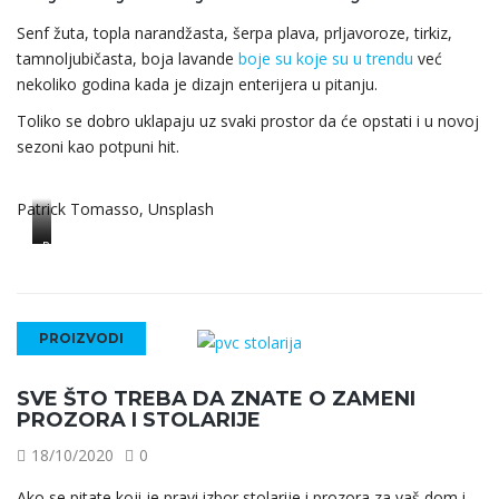
Senf žuta, topla narandžasta, šerpa plava, prljavoroze, tirkiz,
tamnoljubičasta, boja lavande
boje su koje su u trendu
već
nekoliko godina kada je dizajn enterijera u pitanju.
Toliko se dobro uklapaju uz svaki prostor da će opstati i u novoj
sezoni kao potpuni hit.
Patrick Tomasso, Unsplash
Aegean
Paleta
Teal
boja
za
2021.
PROIZVODI
SVE ŠTO TREBA DA ZNATE O ZAMENI
PROZORA I STOLARIJE
18/10/2020
0
Ako se pitate koji je pravi izbor stolarije i prozora za vaš dom i