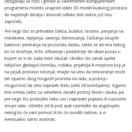
izbegavaju se rizici i greške (u savremenim kompjuterskim
programima možete unapred videti 3D model budućeg prostora
do najsitnijih detalja i donositi odluke dok radovi još nisu
započeli).
Pre nego što se prihvatite čekića, bušilice, testere, penjanja na
merdevine, lepljenja, varenja, štemovanja, čačkanja strujnih
kablova i pentranja na prozorsku dasku, setite se da ima nekog
ko će stručnije, brže, efikasnije i pedantnije da obavi posao u
kojem se vi do sada niste okušali. Ukoliko ste zanat ispekli
isključivo gledajući komšiju, rođaka, prijatelja ili majstora koji je
na jutjub postavio tutorijal, imajte na umu da renoviranje može
biti opasno zbog mogućih povreda na radu, a postoji i
mogućnost da ćete napraviti štetu (sebi i/ili komšijama). Sigurno
ima smisla zašto za određene zanate postoji škola i obuka, pa
pre nego što probušite neku cev i napravite poplavu ili izazovete
strujni udar, oštetite zid ili pod, ipak razmislite da angažujete
nekog ko će vam pomoći ili ko će izvoditi radove, a vi
eventualno samo asistirati.