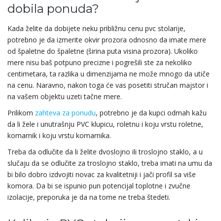
dobila ponuda?
Kada želite da dobijete neku približnu cenu pvc stolarije,
potrebno je da izmerite okvir prozora odnosno da imate mere
od špaletne do špaletne (širina puta visina prozora). Ukoliko
mere nisu baš potpuno precizne i pogrešili ste za nekoliko
centimetara, ta razlika u dimenzijama ne može mnogo da utiče
na cenu. Naravno, nakon toga će vas posetiti stručan majstor i
na vašem objektu uzeti tačne mere.
Prilikom
zahteva za ponudu
, potrebno je da kupci odmah kažu
da li žele i unutrašnju PVC klupicu, roletnu i koju vrstu roletne,
komarnik i koju vrstu komarnika.
Treba da odlučite da li želite dvoslojno ili troslojno staklo, a u
slučaju da se odlučite za troslojno staklo, treba imati na umu da
bi bilo dobro izdvojiti novac za kvalitetniji i jači profil sa više
komora. Da bi se ispunio pun potencijal toplotne i zvučne
izolacije, preporuka je da na tome ne treba štedeti.