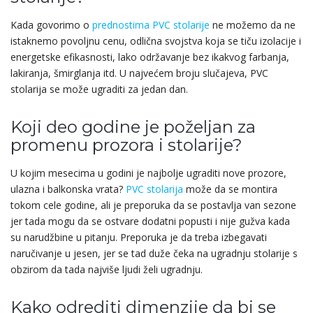
Kada govorimo o
prednostima PVC stolarije
ne možemo da ne
istaknemo povoljnu cenu, odlična svojstva koja se tiču izolacije i
energetske efikasnosti, lako održavanje bez ikakvog farbanja,
lakiranja, šmirglanja itd. U najvećem broju slučajeva, PVC
stolarija se može ugraditi za jedan dan.
Koji deo godine je poželjan za
promenu prozora i stolarije?
U kojim mesecima u godini je najbolje ugraditi nove prozore,
ulazna i balkonska vrata?
PVC stolarija
može da se montira
tokom cele godine, ali je preporuka da se postavlja van sezone
jer tada mogu da se ostvare dodatni popusti i nije gužva kada
su narudžbine u pitanju. Preporuka je da treba izbegavati
naručivanje u jesen, jer se tad duže čeka na ugradnju stolarije s
obzirom da tada najviše ljudi želi ugradnju.
Kako odrediti dimenzije da bi se