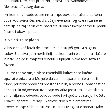
sobi budu razvučeni produžni kablovi kao svakodnevna
“dekoracija” vašeg doma.
Prilikom nove vodovodne instalacije, povedite računa da ventil
bude kod svake česme. U slučaju eventualnog kvara i zamene
baterija na taj način ćete moći staviti van funkcije samo tu jednu
česmu i obaviti posao.
9.
Ne držite se plana
Vi biste se već bavili dekoracijom, a nisu još gotovi ni grubi
radovi. Ubacivanjem nekih finijih dekorativnih elemenata izlažete
ih riziku da će ih majstori oštetiti ili uprljati. Neka teče faza za
fazom.
10. Pre renoviranja niste razmislili kakve ćete kućne
aparate odabrati
Moguće da vam se aparati neće uklopiti
fizički, jer niste predvideli prostor za njih, a postoji i opasnost da
neće stilski odgovarati uz dizajn ostatka prostora. Razmislite o
dimenzijama, odvodu/dovodu vode i priključku za struju, hoćete
li sakriti aparate, uređaje i kablove drvenim elementima,
proverite koje će boje biti zastupljene i usaglasite aparate (ako