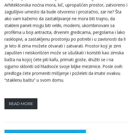
Arhitektonska noćna mora, kič, upropašćen prostor, zatvoreno i
zagušljivo umesto da bude otvoreno i prozračno, zar ne? Šta
ako vam kažemo da zastakljivanje ne mora biti trajno, da
stakleni paneli mogu biti veliki, moderni, ukombinovani sa
profilima u boji antracita, drvenim gredicama, pergolama i lako
rasklopivi, a zastakljenu prostoriju po potrebi i u zavisnosti da li
je leto ili zima možete otvarati i zatvarati. Prostor koji je zimi
zapušten i neiskorišćen može se ušuškati i koristiti kao zimska
bašta na kojoj ćete piti kafu, primati goste, družiti se i na
sigurno skloniti od hladnoće svoje biljke mezimice. Posle ovih
predloga ćete promeniti mišljenje i poželeti da imate ovakvu
“staklenu baštu” u svom domu.
READ MORE