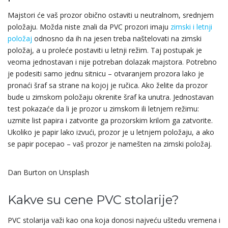
Majstori će vaš prozor obično ostaviti u neutralnom, srednjem
položaju. Možda niste znali da PVC prozori imaju
zimski i letnji
položaj
odnosno da ih na jesen treba naštelovati na zimski
položaj, a u proleće postaviti u letnji režim. Taj postupak je
veoma jednostavan i nije potreban dolazak majstora. Potrebno
je podesiti samo jednu sitnicu – otvaranjem prozora lako je
pronaći šraf sa strane na kojoj je ručica. Ako želite da prozor
bude u zimskom položaju okrenite šraf ka unutra. Jednostavan
test pokazaće da li je prozor u zimskom ili letnjem režimu:
uzmite list papira i zatvorite ga prozorskim krilom ga zatvorite.
Ukoliko je papir lako izvući, prozor je u letnjem položaju, a ako
se papir pocepao – vaš prozor je namešten na zimski položaj.
Dan Burton on Unsplash
Kakve su cene PVC stolarije?
PVC stolarija važi kao ona koja donosi najveću uštedu vremena i