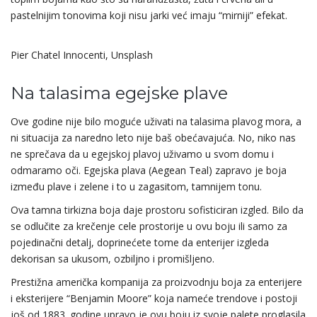
pastelnijim tonovima koji nisu jarki već imaju “mirniji” efekat.
Pier Chatel Innocenti, Unsplash
Na talasima egejske plave
Ove godine nije bilo moguće uživati na talasima plavog mora, a
ni situacija za naredno leto nije baš obećavajuća. No, niko nas
ne sprečava da u egejskoj plavoj uživamo u svom domu i
odmaramo oči. Egejska plava (Aegean Teal) zapravo je boja
između plave i zelene i to u zagasitom, tamnijem tonu.
Ova tamna tirkizna boja daje prostoru sofisticiran izgled. Bilo da
se odlučite za krečenje cele prostorije u ovu boju ili samo za
pojedinačni detalj, doprinećete tome da enterijer izgleda
dekorisan sa ukusom, ozbiljno i promišljeno.
Prestižna američka kompanija za proizvodnju boja za enterijere
i eksterijere “Benjamin Moore” koja nameće trendove i postoji
još od 1883. godine upravo je ovu boju iz svoje palete proglasila