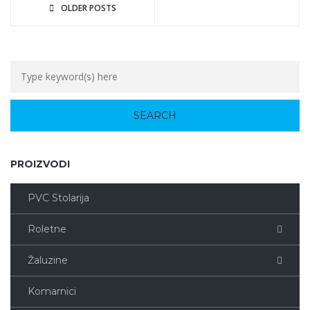
OLDER POSTS
PROIZVODI
PVC Stolarija
Roletne
Žaluzine
Komarnici