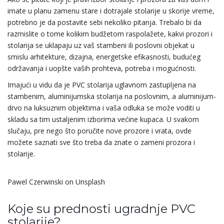
imate u planu zamenu stare i dotrajale stolarije u skorije vreme,
potrebno je da postavite sebi nekoliko pitanja. Trebalo bi da
razmislite o tome kolikim budžetom raspolažete, kakvi prozori i
stolarija se uklapaju uz vaš stambeni ili poslovni objekat u
smislu arhitekture, dizajna, energetske efikasnosti, budućeg
održavanja i uopšte vaših prohteva, potreba i mogućnosti.
Imajući u vidu da je PVC stolarija uglavnom zastupljena na
stambenim, aluminijumska stolarija na poslovnim, a aluminijum-
drvo na luksuznim objektima i vaša odluka se može voditi u
skladu sa tim ustaljenim izborima većine kupaca. U svakom
slučaju, pre nego što poručite nove prozore i vrata, ovde
možete saznati sve što treba da znate o zameni prozora i
stolarije.
Pawel Czerwinski on Unsplash
Koje su prednosti ugradnje PVC
stolarije?