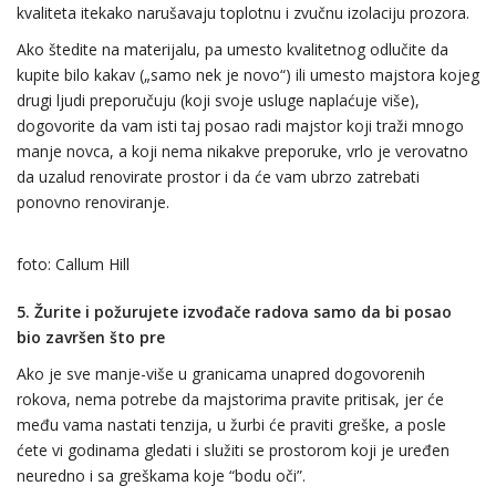
kvaliteta itekako narušavaju toplotnu i zvučnu izolaciju prozora.
Ako štedite na materijalu, pa umesto kvalitetnog odlučite da
kupite bilo kakav („samo nek je novo“) ili umesto majstora kojeg
drugi ljudi preporučuju (koji svoje usluge naplaćuje više),
dogovorite da vam isti taj posao radi majstor koji traži mnogo
manje novca, a koji nema nikakve preporuke, vrlo je verovatno
da uzalud renovirate prostor i da će vam ubrzo zatrebati
ponovno renoviranje.
foto: Callum Hill
5.
Žurite i požurujete izvođače radova samo da bi posao
bio završen što pre
Ako je sve manje-više u granicama unapred dogovorenih
rokova, nema potrebe da majstorima pravite pritisak, jer će
među vama nastati tenzija, u žurbi će praviti greške, a posle
ćete vi godinama gledati i služiti se prostorom koji je uređen
neuredno i sa greškama koje “bodu oči”.