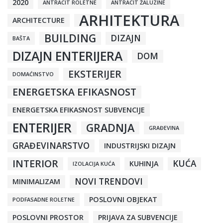
2020
ANTRACIT ROLETNE
ANTRACIT ŽALUZINE
ARHITEKTURA
ARCHITECTURE
BUILDING
DIZAJN
BAŠTA
DIZAJN ENTERIJERA
DOM
EKSTERIJER
DOMAĆINSTVO
ENERGETSKA EFIKASNOST
ENERGETSKA EFIKASNOST SUBVENCIJE
ENTERIJER
GRADNJA
GRAĐEVINA
GRAĐEVINARSTVO
INDUSTRIJSKI DIZAJN
INTERIOR
KUĆA
KUHINJA
IZOLACIJA KUĆA
NOVI TRENDOVI
MINIMALIZAM
POSLOVNI OBJEKAT
PODFASADNE ROLETNE
POSLOVNI PROSTOR
PRIJAVA ZA SUBVENCIJE