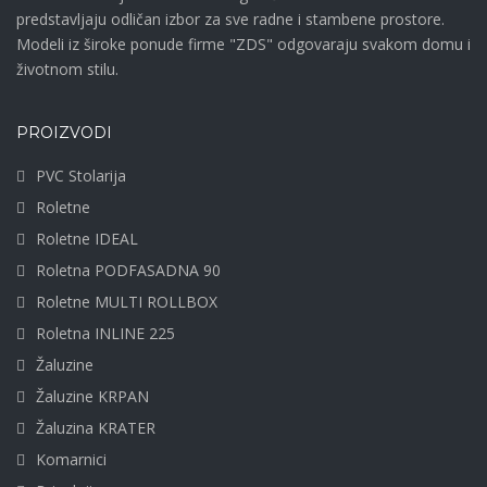
predstavljaju odličan izbor za sve radne i stambene prostore.
Modeli iz široke ponude firme "ZDS" odgovaraju svakom domu i
životnom stilu.
PROIZVODI
PVC Stolarija
Roletne
Roletne IDEAL
Roletna PODFASADNA 90
Roletne MULTI ROLLBOX
Roletna INLINE 225
Žaluzine
Žaluzine KRPAN
Žaluzina KRATER
Komarnici