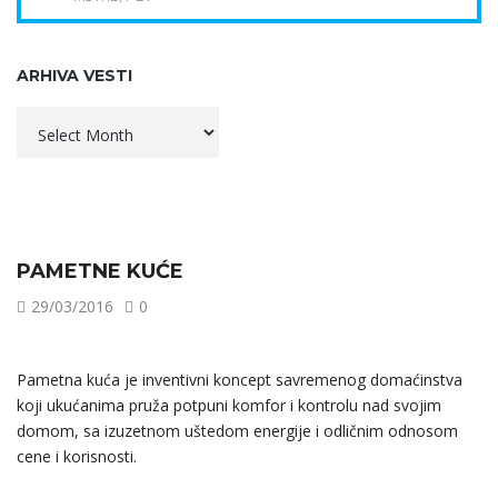
ARHIVA VESTI
Arhiva
vesti
PAMETNE KUĆE
29/03/2016
0
Pametna kuća je inventivni koncept savremenog domaćinstva
koji ukućanima pruža potpuni komfor i kontrolu nad svojim
domom, sa izuzetnom uštedom energije i odličnim odnosom
cene i korisnosti.