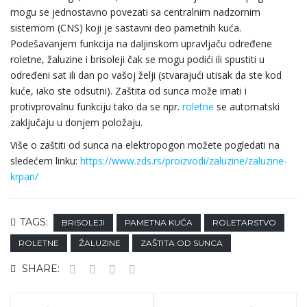
mogu se jednostavno povezati sa centralnim nadzornim
sistemom (CNS) koji je sastavni deo pametnih kuća.
Podešavanjem funkcija na daljinskom upravljaču određene
roletne, žaluzine i brisoleji čak se mogu podići ili spustiti u
određeni sat ili dan po vašoj želji (stvarajući utisak da ste kod
kuće, iako ste odsutni). Zaštita od sunca može imati i
protivprovalnu funkciju tako da se npr.
roletne
se automatski
zaključaju u donjem položaju.
Više o zaštiti od sunca na elektropogon možete pogledati na
sledećem linku:
https://www.zds.rs/proizvodi/zaluzine/zaluzine-
krpan/
TAGS:
BRISOLEJI
PAMETNA KUĆA
ROLETARSTVO
ROLETNE
ŽALUZINE
ZAŠTITA OD SUNCA
SHARE: