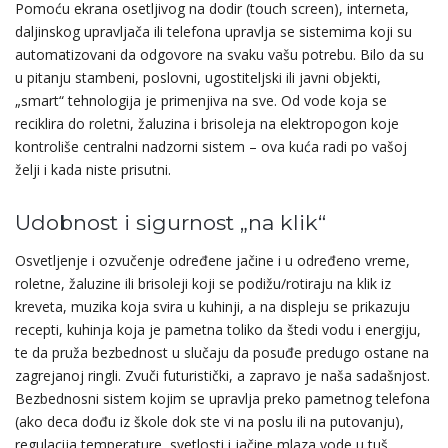
Pomoću ekrana osetljivog na dodir (touch screen), interneta,
daljinskog upravljača ili telefona upravlja se sistemima koji su
automatizovani da odgovore na svaku vašu potrebu. Bilo da su
u pitanju stambeni, poslovni, ugostiteljski ili javni objekti,
„smart“ tehnologija je primenjiva na sve. Od vode koja se
reciklira do roletni, žaluzina i brisoleja na elektropogon koje
kontroliše centralni nadzorni sistem – ova kuća radi po vašoj
želji i kada niste prisutni.
Udobnost i sigurnost „na klik“
Osvetljenje i ozvučenje određene jačine i u određeno vreme,
roletne, žaluzine ili brisoleji koji se podižu/rotiraju na klik iz
kreveta, muzika koja svira u kuhinji, a na displeju se prikazuju
recepti, kuhinja koja je pametna toliko da štedi vodu i energiju,
te da pruža bezbednost u slučaju da posuđe predugo ostane na
zagrejanoj ringli. Zvuči futuristički, a zapravo je naša sadašnjost.
Bezbednosni sistem kojim se upravlja preko pametnog telefona
(ako deca dođu iz škole dok ste vi na poslu ili na putovanju),
regulacija temperature, svetlosti i jačine mlaza vode u tuš