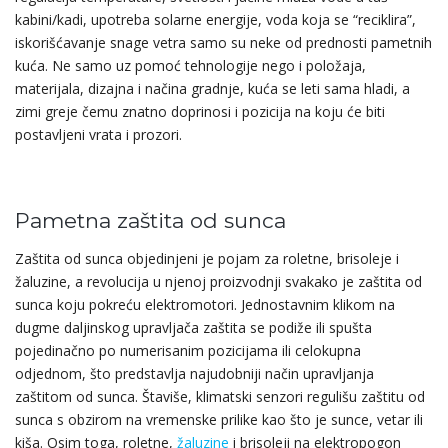
kabini/kadi, upotreba solarne energije, voda koja se “reciklira”,
iskorišćavanje snage vetra samo su neke od prednosti pametnih
kuća. Ne samo uz pomoć tehnologije nego i položaja,
materijala, dizajna i načina gradnje, kuća se leti sama hladi, a
zimi greje čemu znatno doprinosi i pozicija na koju će biti
postavljeni vrata i prozori.
Pametna zaštita od sunca
Zaštita od sunca objedinjeni je pojam za roletne, brisoleje i
žaluzine, a revolucija u njenoj proizvodnji svakako je zaštita od
sunca koju pokreću elektromotori. Jednostavnim klikom na
dugme daljinskog upravljača zaštita se podiže ili spušta
pojedinačno po numerisanim pozicijama ili celokupna
odjednom, što predstavlja najudobniji način upravljanja
zaštitom od sunca. Štaviše, klimatski senzori regulišu zaštitu od
sunca s obzirom na vremenske prilike kao što je sunce, vetar ili
kiša. Osim toga, roletne,
žaluzine
i brisoleji na elektropogon