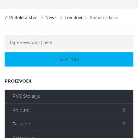
ZDS Roletarstvo
>
News
>
Trendovi
>
Pametne kuće
PROIZVODI
PVC Stolarija
Roletne
Žaluzine
Komarnici