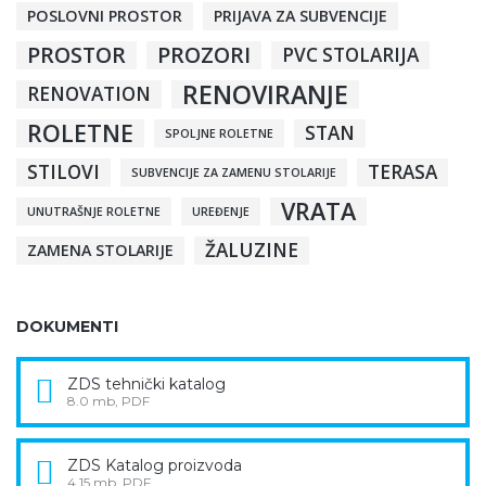
POSLOVNI PROSTOR
PRIJAVA ZA SUBVENCIJE
PROSTOR
PROZORI
PVC STOLARIJA
RENOVIRANJE
RENOVATION
ROLETNE
STAN
SPOLJNE ROLETNE
STILOVI
TERASA
SUBVENCIJE ZA ZAMENU STOLARIJE
VRATA
UNUTRAŠNJE ROLETNE
UREĐENJE
ŽALUZINE
ZAMENA STOLARIJE
DOKUMENTI
ZDS tehnički katalog
8.0 mb, PDF
ZDS Katalog proizvoda
4.15 mb, PDF