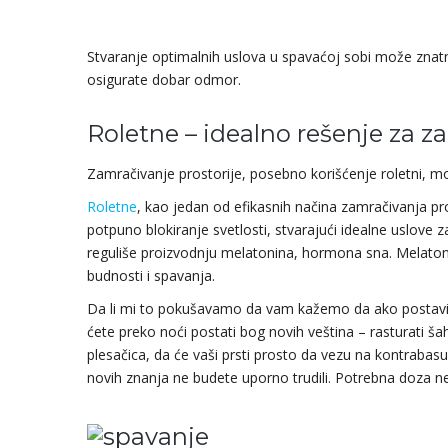
Stvaranje optimalnih uslova u spavaćoj sobi može znatno
osigurate dobar odmor.
Roletne – idealno rešenje za z
Zamračivanje prostorije, posebno korišćenje roletni, mo
Roletne
, kao jedan od efikasnih načina zamračivanja pr
potpuno blokiranje svetlosti, stvarajući idealne uslove
reguliše proizvodnju melatonina, hormona sna. Melatoni
budnosti i spavanja.
Da li mi to pokušavamo da vam kažemo da ako postavite 
ćete preko noći postati bog novih veština – rasturati ša
plesačica, da će vaši prsti prosto da vezu na kontrabas
novih znanja ne budete uporno trudili. Potrebna doza n