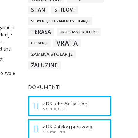
STAN
STILOVI
SUBVENCIJE ZA ZAMENU STOLARIJE
gavanja
TERASA
UNUTRAŠNJE ROLETNE
žbanje
VRATA
na,
UREĐENJE
t sna.
ZAMENA STOLARIJE
ti
ŽALUZINE
mo svoje
DOKUMENTI
ZDS tehnički katalog
8.0 mb, PDF
ZDS Katalog proizvoda
4.15 mb, PDF