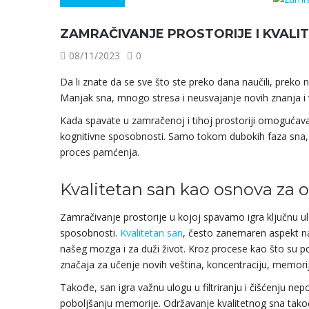
ZAMRAČIVANJE PROSTORIJE I KVALI
08/11/2023
0
Da li znate da se sve što ste preko dana naučili, prek
Manjak sna, mnogo stresa i neusvajanje novih znanja i 
Kada spavate u zamračenoj i tihoj prostoriji omogućava
kognitivne sposobnosti. Samo tokom dubokih faza sna, 
proces pamćenja.
Kvalitetan san kao osnova za
Zamračivanje prostorije u kojoj spavamo igra ključnu u
sposobnosti.
Kvalitetan san
, često zanemaren aspekt n
našeg mozga i za duži život. Kroz procese kao što su p
značaja za učenje novih veština, koncentraciju, memor
Takođe, san igra važnu ulogu u filtriranju i čišćenju ne
poboljšanju memorije. Održavanje kvalitetnog sna tako