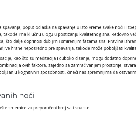
a spavanja, poput odlaska na spavanje u isto vreme svake noći i izbe
, takođe ima ključnu ulogu u postizanju kvalitetnog sna. Redovno ve
, što dalje doprinosi dubljim i smirenijim fazama sna. Pravilna ishra
rljive hrane neposredno pre spavanja, takođe može poboljšati kvalite
ksacije, kao što su meditacija i duboko disanje, mogu dodatno doprine
Kombinacija ovih faktora, zajedno sa zamračivanjem prostorije, stvara
oljšanju kognitivnih sposobnosti, čineći nas spremnijima da ostvari
vanih noći
šte smernice za preporučeni broj sati sna su: