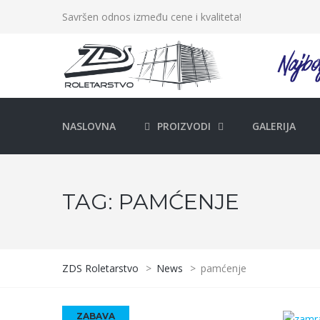
Savršen odnos između cene i kvaliteta!
NASLOVNA
PROIZVODI
GALERIJA
TAG:
PAMĆENJE
ZDS Roletarstvo
>
News
>
pamćenje
ZABAVA