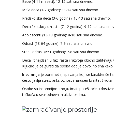
Bebe (4-11 meseci): 12-15 sati sna dnevno.
Mala deca (1-2 godine): 11-14 sati sna dnevno.
Predškolska deca (3-6 godina): 10-13 sati sna dnevno.
Deca školskog uzrasta (7-12 godina): 9-12 sati sna dne
Adolescenti (13-18 godina): 8-10 sati sna dnevno.
Odrasli (18-64 godine): 7-9 sati sna dnevno.
Stariji odrasli (65+ godina): 7-8 sati sna dnevno.
Deca i tinejdžeri u fazi rasta i razvoja obično zahtevaju
Ključno je osigurati da osoba dobije dovoljno sna kako b
Insomnija
je poremećaj spavanja koji se karakteriše te
često javlja stres, anksioznost i narušen kvalitet života.
Osobe sa insomnijom mogu imati poteškoće u dostizanj
teškoća u svakodnevnim aktivnostima.