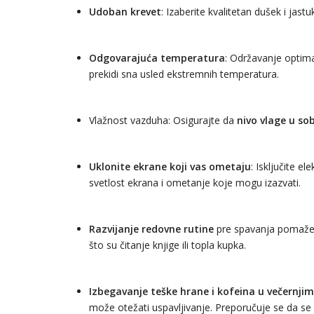
Udoban krevet
: Izaberite kvalitetan dušek i jast
Odgovarajuća temperatura
: Održavanje optim
prekidi sna usled ekstremnih temperatura.
Vlažnost vazduha: Osigurajte da
nivo vlage u sob
Uklonite ekrane koji vas ometaju
: Isključite e
svetlost ekrana i ometanje koje mogu izazvati.
Razvijanje redovne rutine
pre spavanja pomaže t
što su čitanje knjige ili topla kupka.
Izbegavanje teške hrane i kofeina u večernji
može otežati uspavljivanje. Preporučuje se da se