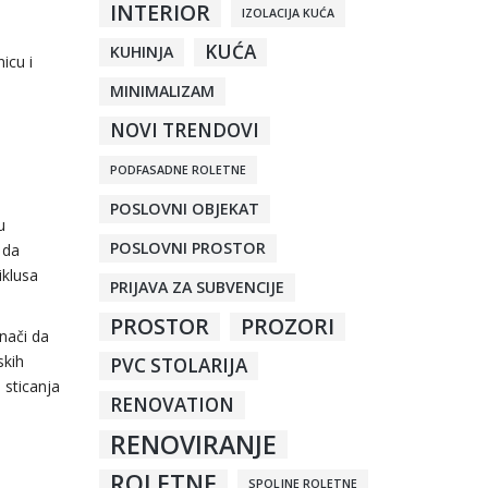
INTERIOR
IZOLACIJA KUĆA
KUĆA
KUHINJA
icu i
MINIMALIZAM
NOVI TRENDOVI
PODFASADNE ROLETNE
POSLOVNI OBJEKAT
u
POSLOVNI PROSTOR
 da
iklusa
PRIJAVA ZA SUBVENCIJE
PROSTOR
PROZORI
nači da
skih
PVC STOLARIJA
 sticanja
RENOVATION
RENOVIRANJE
ROLETNE
SPOLJNE ROLETNE