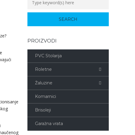
eze?
PROIZVODI
še
PVC Stolarija
vajući
Roletne
Žaluzine
Komarnici
ionisanje
skog
Brisoleji
Garažna vrata
i
 naučenog