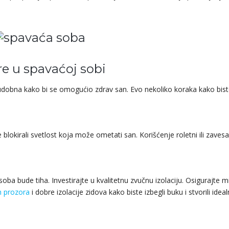
e u spavaćoj sobi
dobna kako bi se omogućio zdrav san. Evo nekoliko koraka kako biste
 blokirali svetlost koja može ometati san. Korišćenje roletni ili zaves
soba bude tiha. Investirajte u kvalitetnu zvučnu izolaciju. Osigurajte mir
ih prozora
i dobre izolacije zidova kako biste izbegli buku i stvorili idea