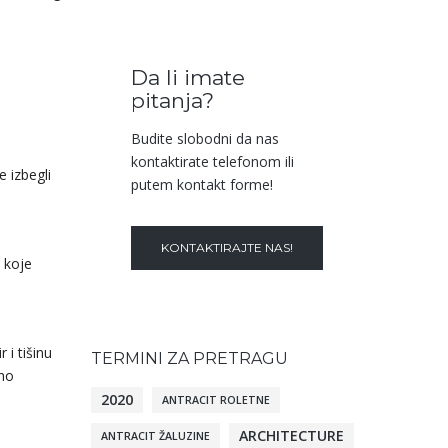
Da li imate
pitanja?
Budite slobodni da nas
kontaktirate telefonom ili
 izbegli
putem kontakt forme!
KONTAKTIRAJTE NAS!
a koje
 i tišinu
TERMINI ZA PRETRAGU
lno
2020
ANTRACIT ROLETNE
ARCHITECTURE
ANTRACIT ŽALUZINE