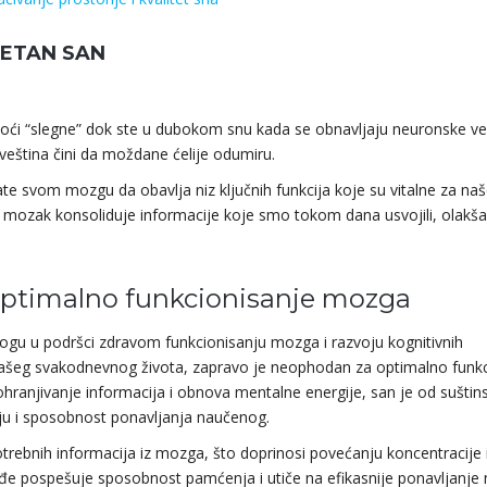
TETAN SAN
o noći “slegne” dok ste u dubokom snu kada se obnavljaju neuronske v
veština čini da moždane ćelije odumiru.
te svom mozgu da obavlja niz ključnih funkcija koje su vitalne za na
mozak konsoliduje informacije koje smo tokom dana usvojili, olakša
 optimalno funkcionisanje mozga
logu u podršci zdravom funkcionisanju mozga i razvoju kognitivnih
ašeg svakodnevnog života, zapravo je neophodan za optimalno funkc
ohranjivanje informacija i obnova mentalne energije, san je od suštin
iju i sposobnost ponavljanja naučenog.
potrebnih informacija iz mozga, što doprinosi povećanju koncentracije 
đe pospešuje sposobnost pamćenja i utiče na efikasnije ponavljanje