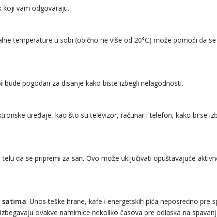
uk koji vam odgovaraju.
alne temperature u sobi (obično ne više od 20°C) može pomoći da se
i
bude pogodan za disanje kako biste izbegli nelagodnosti.
lektronske uređaje, kao što su televizor, računar i telefon, kako bi se iz
elu da se pripremi za san. Ovo može uključivati opuštavajuće aktivn
m satima
: Unos teške hrane, kafe i energetskih pića neposredno pre 
 izbegavaju ovakve namirnice nekoliko časova pre odlaska na spavanj