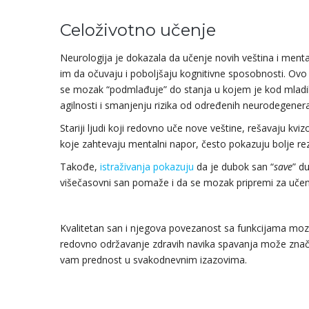
Celoživotno učenje
Neurologija je dokazala da učenje novih veština i menta
im da očuvaju i poboljšaju kognitivne sposobnosti. Ovo
se mozak “podmlađuje” do stanja u kojem je kod mladi
agilnosti i smanjenju rizika od određenih neurodegenera
Stariji ljudi koji redovno uče nove veštine, rešavaju kvi
koje zahtevaju mentalni napor, često pokazuju bolje re
Takođe,
istraživanja pokazuju
da je dubok san “
save
” d
višečasovni san pomaže i da se mozak pripremi za učen
Kvalitetan san i njegova povezanost sa funkcijama mozga
redovno održavanje zdravih navika spavanja može znača
vam prednost u svakodnevnim izazovima.