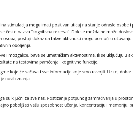
lna stimulacija mogu imati pozitivan uticaj na starije odrasle osobe 
 se često naziva “kognitivna rezerva”. Dok se možda ne može doslovn
h osoba, postoji dokaz da takve aktivnosti mogu pomoći u očuvanju
tivnih oboljenja.
zove i mozgalice, bave se umetničkim aktivnostima, ili se uključuju u ak
zultate na testovima pamćenja i kognitivne funkcije.
ugme koje će sačuvati sve informacije koje smo usvojili. Uz to, dobar
je novih znanja.
 su ključni za sve nas. Postizanje potpunog zamračivanja u prostorij
jno poboljšati vašu sposobnost učenja, koncentraciju i memoriju, pr