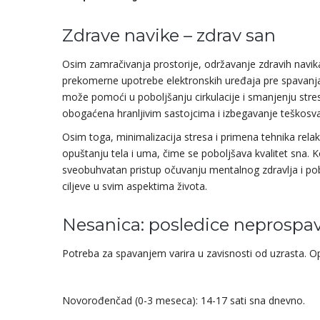
Zdrave navike – zdrav san
Osim zamračivanja prostorije, održavanje zdravih navik
prekomerne upotrebe elektronskih uređaja pre spavanja
može pomoći u poboljšanju cirkulacije i smanjenju stresa
obogaćena hranljivim sastojcima i izbegavanje teškosva
Osim toga, minimalizacija stresa i primena tehnika rela
opuštanju tela i uma, čime se poboljšava kvalitet sna. 
sveobuhvatan pristup očuvanju mentalnog zdravlja i pob
ciljeve u svim aspektima života.
Nesanica: posledice neprospa
Potreba za spavanjem varira u zavisnosti od uzrasta. Op
Novorođenčad (0-3 meseca): 14-17 sati sna dnevno.