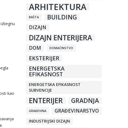
ARHITEKTURA
BUILDING
BAŠTA
 izbegnu
DIZAJN
DIZAJN ENTERIJERA
DOM
DOMAĆINSTVO
EKSTERIJER
ENERGETSKA
begla
EFIKASNOST
ENERGETSKA EFIKASNOST
SUBVENCIJE
osti kao
ENTERIJER
GRADNJA
GRAĐEVINARSTVO
GRAĐEVINA
spavanja
INDUSTRIJSKI DIZAJN
e.