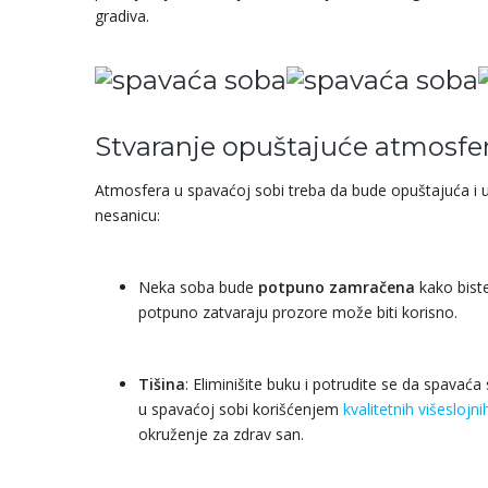
gradiva.
Stvaranje opuštajuće atmosfer
Atmosfera u spavaćoj sobi treba da bude opuštajuća i u
nesanicu:
Neka soba bude
potpuno zamračena
kako biste
potpuno zatvaraju prozore može biti korisno.
Tišina
: Eliminišite buku i potrudite se da spavaća 
u spavaćoj sobi korišćenjem
kvalitetnih višeslojn
okruženje za zdrav san.