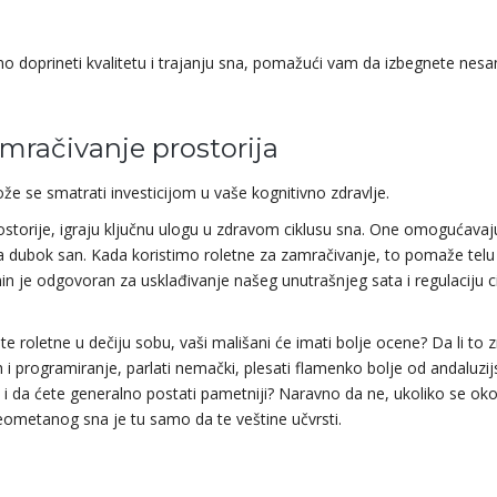
 doprineti kvalitetu i trajanju sna, pomažući vam da izbegnete nesan
amračivanje prostorija
že se smatrati investicijom u vaše kognitivno zdravlje.
ostorije, igraju ključnu ulogu u zdravom ciklusu sna. One omogućavaj
 za dubok san. Kada koristimo roletne za zamračivanje, to pomaže telu
n je odgovoran za usklađivanje našeg unutrašnjeg sata i regulaciju c
roletne u dečiju sobu, vaši mališani će imati bolje ocene? Da li to z
h i programiranje, parlati nemački, plesati flamenko bolje od andaluzij
u i da ćete generalno postati pametniji? Naravno da ne, ukoliko se oko
eometanog sna je tu samo da te veštine učvrsti.