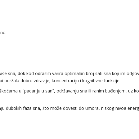
vno.
 više sna, dok kod odraslih varira optimalan broj sati sna koji im odgov
i održala dobro zdravlje, koncentraciju i kognitivne funkcije.
škoćama u “padanju u san”, održavanju sna ili ranim buđenjem, uz koj
u dubokih faza sna, što može dovesti do umora, niskog nivoa energi