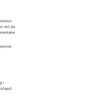
i pomoći
o reći da
 mentalne
tivnosti
i i
užajući