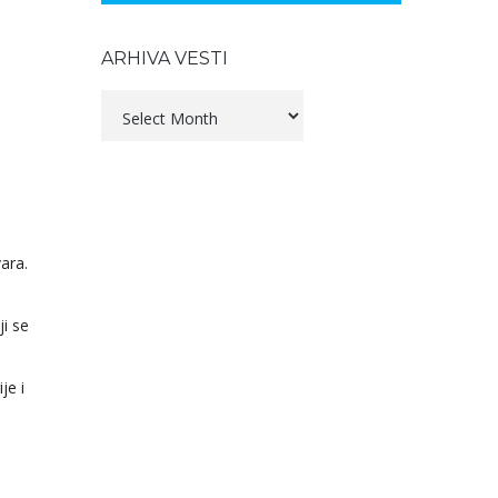
ARHIVA VESTI
Arhiva
vesti
ara.
i se
je i