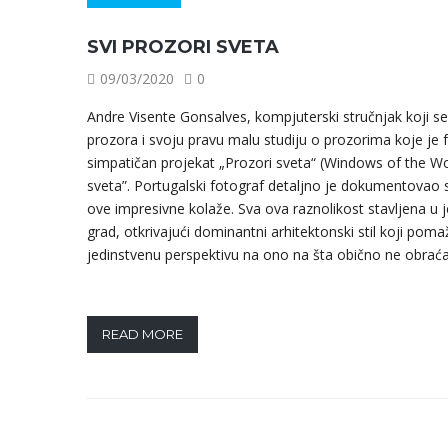
SVI PROZORI SVETA
09/03/2020
0
Andre Visente Gonsalves, kompjuterski stručnjak koji se 
prozora i svoju pravu malu studiju o prozorima koje je 
simpatičan projekat „Prozori sveta“ (Windows of the World
sveta”. Portugalski fotograf detaljno je dokumentovao 
ove impresivne kolaže. Sva ova raznolikost stavljena u j
grad, otkrivajući dominantni arhitektonski stil koji pom
jedinstvenu perspektivu na ono na šta obično ne obrac
READ MORE