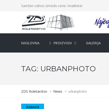
Savršen odnos između cene i kvaliteta!
NASLOVNA
PROIZVODI
GALERIJA
TAG:
URBANPHOTO
ZDS Roletarstvo
>
News
>
urbanphoto
ZABAVA