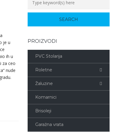
ma
PROIZVODI
o je u
ice
io ih u
PVC Stolarija
ki za ceo
Roletne
eta“ nude
gradu.
Žaluzine
Komarnici
Brisoleji
Garažna vrata