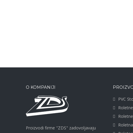
O KOMPANIJI
PROIZVO
PVC Sto
Roletne
Roletn
Roletn
Proizvodi firme "ZDS" zadovoljavaju