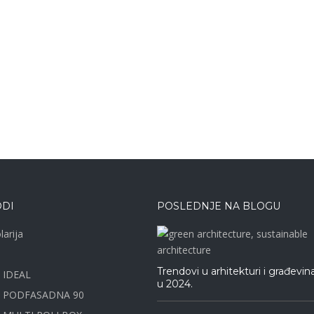
DI
POSLEDNJE NA BLOGU
larija
Trendovi u arhitekturi i građevin
e IDEAL
u 2024.
a PODFASADNA 90