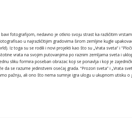
bavi fotografijom, nedavno je otkrio svoju strast ka različitim vrsta
fotografisao u najrazličitijim gradovima širom zemljine kugle upakova
). Iz toga su se rodili i novi projekti kao što su „Vrata sveta“ i “Ploč
stotine vrata na svojim putovanjima po raznim zemljama sveta i uklop
ednu sliku formira poseban obrazac koji se ponavlja i koji je zajednič
aže da se razume jedinstveni osećaj grada. “Prozori sveta” i „Vrata sv
́amo pažnju, ali ono što nema sumnje igra ulogu u ukupnom utisku o 