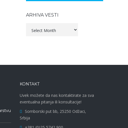
ARHIVA VESTI
Arhiva
vesti
KONTAKT
Uvek možete da nas kontaktirate za sva
eventualna pitanja ili konsultacije!
arstvu
Somborski put bb, 25250 Odžaci,
Srbija
+381 (0)25 5742 900