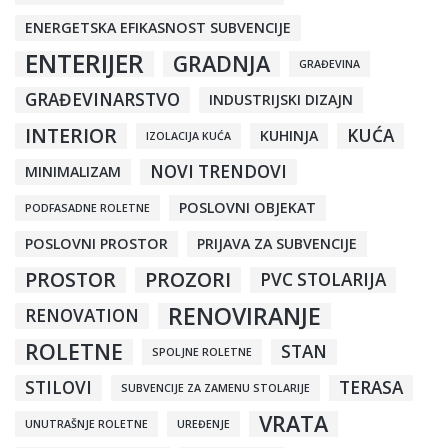
ENERGETSKA EFIKASNOST SUBVENCIJE
ENTERIJER
GRADNJA
GRAĐEVINA
GRAĐEVINARSTVO
INDUSTRIJSKI DIZAJN
INTERIOR
KUĆA
KUHINJA
IZOLACIJA KUĆA
NOVI TRENDOVI
MINIMALIZAM
POSLOVNI OBJEKAT
PODFASADNE ROLETNE
POSLOVNI PROSTOR
PRIJAVA ZA SUBVENCIJE
PROSTOR
PROZORI
PVC STOLARIJA
RENOVIRANJE
RENOVATION
ROLETNE
STAN
SPOLJNE ROLETNE
STILOVI
TERASA
SUBVENCIJE ZA ZAMENU STOLARIJE
VRATA
UNUTRAŠNJE ROLETNE
UREĐENJE