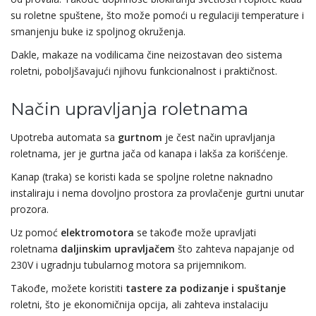
su roletne spuštene, što može pomoći u regulaciji temperature i
smanjenju buke iz spoljnog okruženja.
Dakle, makaze na vodilicama čine neizostavan deo sistema
roletni, poboljšavajući njihovu funkcionalnost i praktičnost.
Način upravljanja roletnama
Upotreba automata sa
gurtnom
je čest način upravljanja
roletnama, jer je gurtna jača od kanapa i lakša za korišćenje.
Kanap (traka) se koristi kada se spoljne roletne naknadno
instaliraju i nema dovoljno prostora za provlačenje gurtni unutar
prozora.
Uz pomoć
elektromotora
se takođe može upravljati
roletnama
daljinskim upravljačem
što zahteva napajanje od
230V i ugradnju tubularnog motora sa prijemnikom.
Takođe, možete koristiti
tastere za podizanje i spuštanje
roletni, što je ekonomičnija opcija, ali zahteva instalaciju