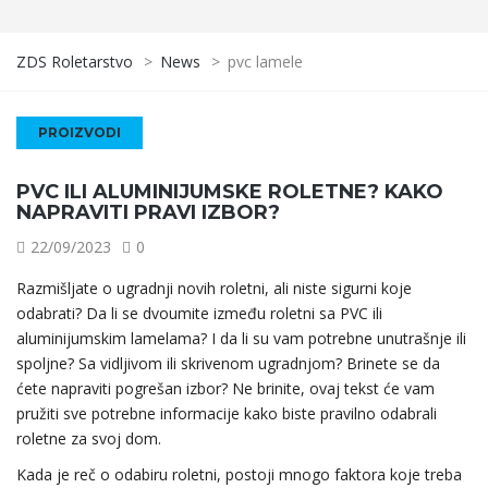
ZDS Roletarstvo
>
News
>
pvc lamele
PROIZVODI
PVC ILI ALUMINIJUMSKE ROLETNE? KAKO
NAPRAVITI PRAVI IZBOR?
22/09/2023
0
Razmišljate o ugradnji novih roletni, ali niste sigurni koje
odabrati? Da li se dvoumite između roletni sa PVC ili
aluminijumskim lamelama? I da li su vam potrebne unutrašnje ili
spoljne? Sa vidljivom ili skrivenom ugradnjom? Brinete se da
ćete napraviti pogrešan izbor? Ne brinite, ovaj tekst će vam
pružiti sve potrebne informacije kako biste pravilno odabrali
roletne za svoj dom.
Kada je reč o odabiru roletni, postoji mnogo faktora koje treba