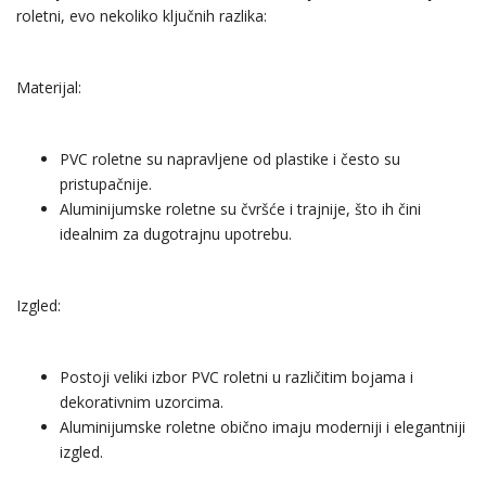
roletni, evo nekoliko ključnih razlika:
Materijal:
PVC roletne su napravljene od plastike i često su
pristupačnije.
Aluminijumske roletne su čvršće i trajnije, što ih čini
idealnim za dugotrajnu upotrebu.
Izgled:
Postoji veliki izbor PVC roletni u različitim bojama i
dekorativnim uzorcima.
Aluminijumske roletne obično imaju moderniji i elegantniji
izgled.