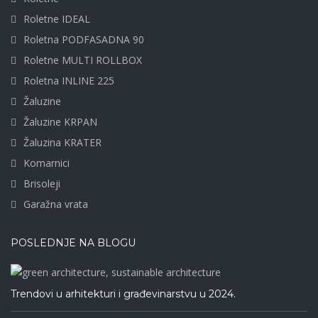
Roletne IDEAL
Roletna PODFASADNA 90
Roletne MULTI ROLLBOX
Roletna INLINE 225
Žaluzine
Žaluzine KRPAN
Žaluzina KRATER
Komarnici
Brisoleji
Garažna vrata
POSLEDNJE NA BLOGU
Trendovi u arhitekturi i građevinarstvu u 2024.