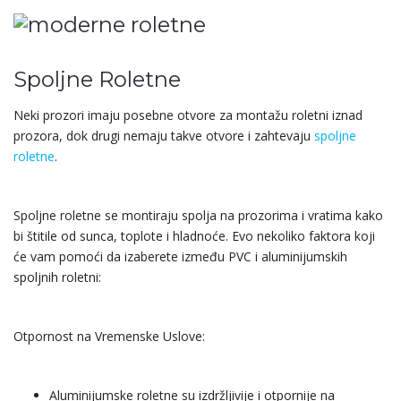
Spoljne Roletne
Neki prozori imaju posebne otvore za montažu roletni iznad
prozora, dok drugi nemaju takve otvore i zahtevaju
spoljne
roletne
.
Spoljne roletne se montiraju spolja na prozorima i vratima kako
bi štitile od sunca, toplote i hladnoće. Evo nekoliko faktora koji
će vam pomoći da izaberete između PVC i aluminijumskih
spoljnih roletni:
Otpornost na Vremenske Uslove:
Aluminijumske roletne su izdržljivije i otpornije na