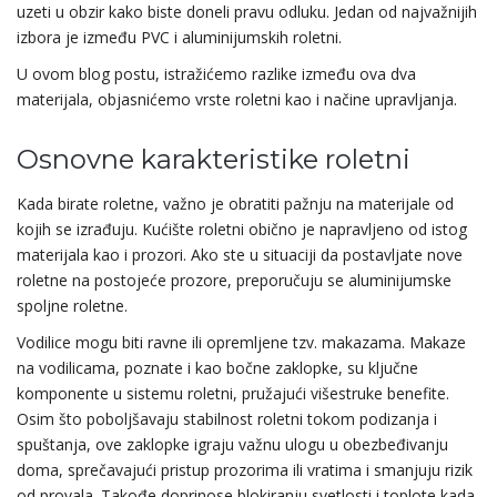
uzeti u obzir kako biste doneli pravu odluku. Jedan od najvažnijih
izbora je između PVC i aluminijumskih roletni.
U ovom blog postu, istražićemo razlike između ova dva
materijala, objasnićemo vrste roletni kao i načine upravljanja.
Osnovne karakteristike roletni
Kada birate roletne, važno je obratiti pažnju na materijale od
kojih se izrađuju. Kućište roletni obično je napravljeno od istog
materijala kao i prozori. Ako ste u situaciji da postavljate nove
roletne na postojeće prozore, preporučuju se aluminijumske
spoljne roletne.
Vodilice mogu biti ravne ili opremljene tzv. makazama. Makaze
na vodilicama, poznate i kao bočne zaklopke, su ključne
komponente u sistemu roletni, pružajući višestruke benefite.
Osim što poboljšavaju stabilnost roletni tokom podizanja i
spuštanja, ove zaklopke igraju važnu ulogu u obezbeđivanju
doma, sprečavajući pristup prozorima ili vratima i smanjuju rizik
od provala. Takođe doprinose blokiranju svetlosti i toplote kada