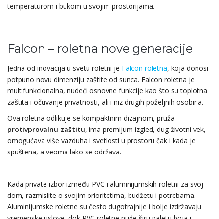
temperaturom i bukom u svojim prostorijama.
Falcon – roletna nove generacije
Jedna od inovacija u svetu roletni je
Falcon roletna
, koja donosi
potpuno novu dimenziju zaštite od sunca. Falcon roletna je
multifunkcionalna, nudeći osnovne funkcije kao što su toplotna
zaštita i očuvanje privatnosti, ali i niz drugih poželjnih osobina.
Ova roletna odlikuje se kompaktnim dizajnom, pruža
protivprovalnu zaštitu
, ima premijum izgled, dug životni vek,
omogućava više vazduha i svetlosti u prostoru čak i kada je
spuštena, a veoma lako se održava.
Kada private izbor između PVC i aluminijumskih roletni za svoj
dom, razmislite o svojim prioritetima, budžetu i potrebama.
Aluminijumske roletne su često dugotrajnije i bolje izdržavaju
vremenske uslove, dok PVC roletne nude širu paletu boja i