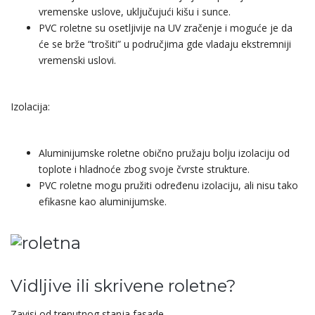
vremenske uslove, uključujući kišu i sunce.
PVC roletne su osetljivije na UV zračenje i moguće je da
će se brže “trošiti” u područjima gde vladaju ekstremniji
vremenski uslovi.
Izolacija:
Aluminijumske roletne obično pružaju bolju izolaciju od
toplote i hladnoće zbog svoje čvrste strukture.
PVC roletne mogu pružiti određenu izolaciju, ali nisu tako
efikasne kao aluminijumske.
Vidljive ili skrivene roletne?
Zavisi od trenutnog stanja fasade.