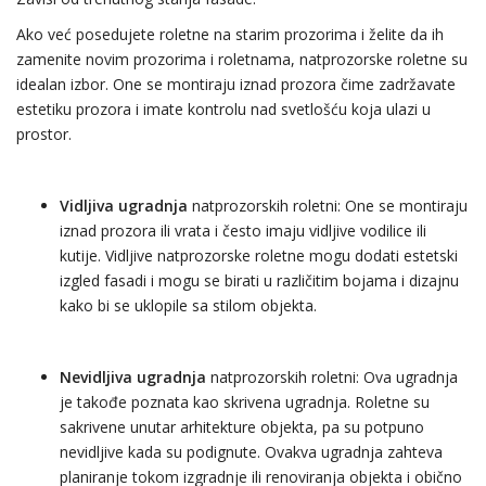
Ako već posedujete roletne na starim prozorima i želite da ih
zamenite novim prozorima i roletnama, natprozorske roletne su
idealan izbor. One se montiraju iznad prozora čime zadržavate
estetiku prozora i imate kontrolu nad svetlošću koja ulazi u
prostor.
Vidljiva ugradnja
natprozorskih roletni: One se montiraju
iznad prozora ili vrata i često imaju vidljive vodilice ili
kutije. Vidljive natprozorske roletne mogu dodati estetski
izgled fasadi i mogu se birati u različitim bojama i dizajnu
kako bi se uklopile sa stilom objekta.
Nevidljiva ugradnja
natprozorskih roletni: Ova ugradnja
je takođe poznata kao skrivena ugradnja. Roletne su
sakrivene unutar arhitekture objekta, pa su potpuno
nevidljive kada su podignute. Ovakva ugradnja zahteva
planiranje tokom izgradnje ili renoviranja objekta i obično