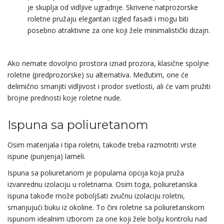
je skuplja od vidljive ugradnje. Skrivene natprozorske
roletne pružaju elegantan izgled fasadi i mogu biti
posebno atraktivne za one koji žele minimalistički dizajn.
Ako nemate dovoljno prostora iznad prozora, klasične spoljne
roletne (predprozorske) su alternativa. Međutim, one će
delimično smanjiti vidljivost i prodor svetlosti, ali će vam pružiti
brojne prednosti koje roletne nude.
Ispuna sa poliuretanom
Osim materijala i tipa roletni, takođe treba razmotriti vrste
ispune (punjenja) lameli.
Ispuna sa poliuretanom je popularna opcija koja pruža
izvanrednu izolaciju u roletnama. Osim toga, poliuretanska
ispuna takođe može poboljšati zvučnu izolaciju roletni,
smanjujući buku iz okoline. To čini roletne sa poliuretanskom
ispunom idealnim izborom za one koji žele bolju kontrolu nad