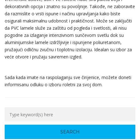
dekorativnih opcija i znatno su povoljnije. Takođe, ne zaboravite
da razmislite o vrsti ispune i načinu upravljanja kako biste
osigurali maksimalnu udobnost i praktičnost. Može se zaključiti
da PVC lamele služe za zaštitu od pogleda i svetlosti, ali nisu
pogodne za izlaganje intenzivnom sunčevom svetlu dok su
aluminijumske lamele izdržljivije i ispunjene poliuretanom,
pružajući odličnu zvučnu i toplotnu izolaciju. Idealan su izbor za
veće otvore i pružaju savremen izgled.
Sada kada imate na raspolaganju sve činjenice, možete doneti
informisanu odluku o izboru roletni za svoj dom.