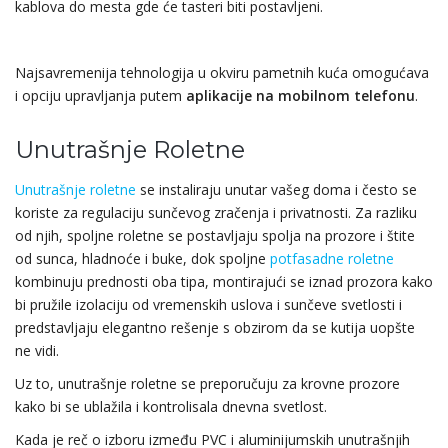
kablova do mesta gde će tasteri biti postavljeni.
Najsavremenija tehnologija u okviru pametnih kuća omogućava
i opciju upravlj
anja putem
aplikacije na mobilnom telefonu
.
Unutrašnje Roletne
Unutrašnje roletne
se instaliraju unutar vašeg doma i često se
koriste za regulaciju sunčevog zračenja i privatnosti. Za razliku
od njih, spoljne roletne se postavljaju spolja na prozore i štite
od sunca, hladnoće i buke, dok spoljne
potfasadne roletne
kombinuju prednosti oba tipa, montirajući se iznad prozora kako
bi pružile izolaciju od vremenskih uslova i sunčeve svetlosti i
predstavljaju elegantno rešenje s obzirom da se kutija uopšte
ne vidi.
Uz to, unutrašnje roletne se preporučuju za krovne prozore
kako bi se ublažila i kontrolisala dnevna svetlost.
Kada je reč o izboru između PVC i aluminijumskih unutrašnjih