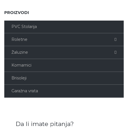
PROIZVODI
PVC Stolarija
Roletne
Žaluzine
Komarnici
Brisoleji
Garažna vrata
Da li imate pitanja?