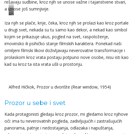
rešavaju sudbine, kroz njih se unose važne i tajanstvene stvari,
a iznose još sumnjivije.
Stenli
Kjubrik,
Iza njih se plače, krije, čeka, kroz njih se prolazi kao kroz portale
Isijavanje
u drugi svet, nekada su tu samo kao dekor, a nekad kao simbol
(Shining,
kojim se prikazuje ukus, pogled na svet, raspoloženje,
1980)
imovinsko ili psihičko stanje filmskih karaktera. Ponekad naši
omiljeni filmski likovi doživljavaju neverovatne transformacije i
prolaskom kroz vrata postaju potpuno nove osobe, nisu isti kao
kad su kroz ta ista vrata ušli u prostoriju.
Alfred Hičkok, Prozor u dvorište (Rear window, 1954)
Prozor u sebe i svet
Kada protagonisti gledaju kroz prozor, mi gledamo kroz njihove
oči: ima tu neverovatnih pogleda, zadivljujućih i zastrašujućih
panorama, patnje i nedostajanja, odlazaka i napuštanja,