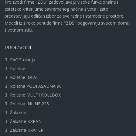
Proizvodi firme "ZDS" zadovoljavaju visoke funkcionalne i
estetske kriterijume savremenog načina života i zato
predstavljaju odličan izbor za sve radne i stambene prostore.
Modeli iz široke ponude firme "ZDS" odgovaraju svakom domu i
životnom stilu.
PROIZVODI
PVC Stolarija
Roletne
Roletne IDEAL
Roletna PODFASADNA 90
Roletne MULTI ROLLBOX
Roletna INLINE 225
Žaluzine
Žaluzine KRPAN
Žaluzina KRATER