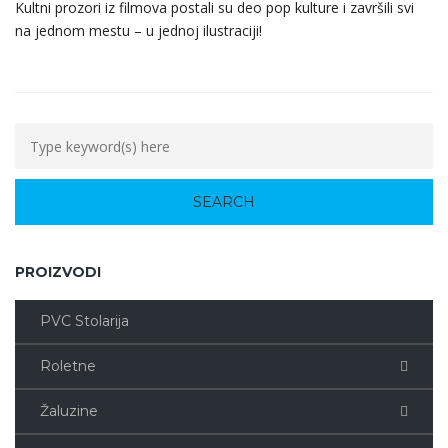
Kultni prozori iz filmova postali su deo pop kulture i završili svi
na jednom mestu – u jednoj ilustraciji!
PROIZVODI
PVC Stolarija
Roletne
Žaluzine