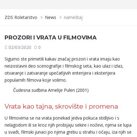
ZDS Roletarstvo
>
News
>
nameštaj
PROZORI I VRATA U FILMOVIMA
02/03/2020
0
Sigurno ste primetili kakav značaj prozori i vrata imaju kao
neizostavni deo scenografije i filmskog seta, kao ulaz i izlaz,
otvaranje i zatvaranje upečatljivih enterijera i eksterijera
popularnih filmova koje volimo.
Čudesna sudbina Amelije Pulen (2001)
Vrata kao tajna, skrovište i promena
U filmovima se na vrata ponekad jedva pokuca stidljivo i s
nelagodom ili se kroz njih probijaju sekire i noževi, njima se lupa
u svađi, filmski junaci po njima grebu u strahu i očaju, iza njih se