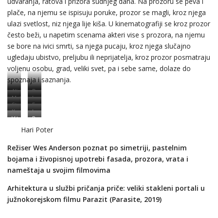
udvaranja, ratova i prizora sudnjeg dana. Na prozoru se peva i
plače, na njemu se ispisuju poruke, prozor se magli, kroz njega
ulazi svetlost, niz njega lije kiša. U kinematografiji se kroz prozor
često beži, u napetim scenama akteri vise s prozora, na njemu
se bore na ivici smrti, sa njega pucaju, kroz njega slučajno
ugledaju ubistvo, preljubu ili neprijatelja, kroz prozor posmatraju
voljenu osobu, grad, veliki svet, pa i sebe same, dolaze do
spoznaja i saznanja.
Alisa
Doručak
Matrix
Igra
u
kod
Star
Fences
prestola
zemlji
Tifanija
Kar-
In
wars
(2016)
Vitraži
Pedro
čuda
Wai
the
u
Almodovar
Tima
Hari Poter
Wong,
mood
seriji
Bartona
In
for
Game
Režiser Wes Anderson poznat po simetriji, pastelnim
the
love
of
mood
(2000)
bojama i živopisnoj upotrebi fasada, prozora, vrata i
Thrones
for
nameštaja u svojim filmovima
love
Arhitektura u službi pričanja priče: veliki stakleni portali u
južnokorejskom filmu Parazit (Parasite, 2019)