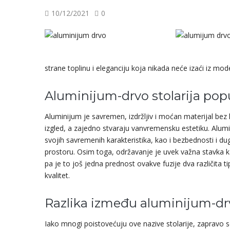
10/12/2021
0
strane toplinu i eleganciju koja nikada neće izaći iz mod
Aluminijum-drvo stolarija po
Aluminijum je savremen, izdržljiv i moćan materijal bez
izgled, a zajedno stvaraju vanvremensku estetiku. Alumi
svojih savremenih karakteristika, kao i bezbednosti i d
prostoru. Osim toga, održavanje je uvek važna stavka ka
pa je to još jedna prednost ovakve fuzije dva različita t
kvalitet.
Razlika između aluminijum-drv
Iako mnogi poistovećuju ove nazive stolarije, zapravo 