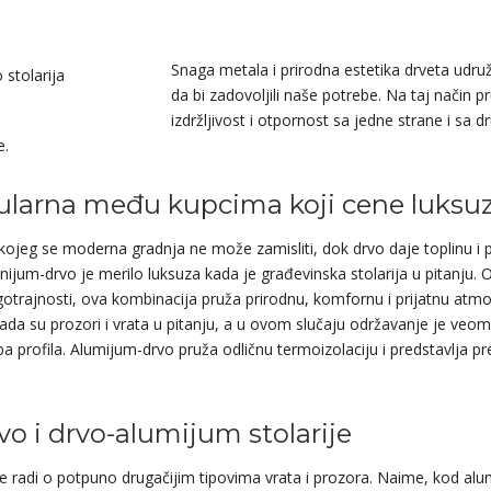
Snaga metala i prirodna estetika drveta udruži
da bi zadovoljili naše potrebe. Na taj način pru
izdržljivost i otpornost sa jedne strane i sa d
e.
pularna među kupcima koji cene luksu
 kojeg se moderna gradnja ne može zamisliti, dok drvo daje toplinu i p
nijum-drvo je merilo luksuza kada je građevinska stolarija u pitanju. 
ugotrajnosti, ova kombinacija pruža prirodnu, komfornu i prijatnu atm
da su prozori i vrata u pitanju, a u ovom slučaju održavanje je veom
ipa profila. Alumijum-drvo pruža odličnu termoizolaciju i predstavlja 
o i drvo-alumijum stolarije
se radi o potpuno drugačijim tipovima vrata i prozora. Naime, kod alu