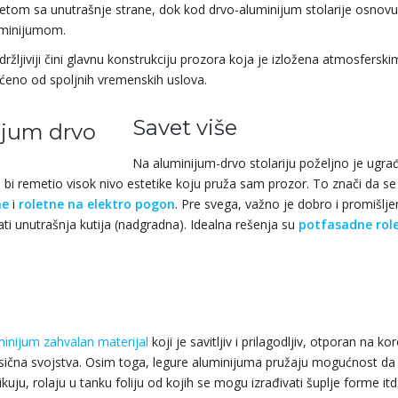
rvetom sa unutrašnje strane, dok kod drvo-aluminijum stolarije osnovu 
luminijumom.
držljiviji čini glavnu konstrukciju prozora koja je izložena atmosferski
tićeno od spoljnih vremenskih uslova.
Savet više
Na aluminijum-drvo stolariju poželjno je ugrađ
i remetio visok nivo estetike koju pruža sam prozor. To znači da se
ne
i
roletne na elektro pogon
. Pre svega, važno je dobro i promišlj
ati unutrašnja kutija (nadgradna). Idealna rešenja su
potfasadne rol
minijum zahvalan materijal
koji je savitljiv i prilagodljiv, otporan na kor
ksična svojstva. Osim toga, legure aluminijuma pružaju mogućnost da
ikuju, rolaju u tanku foliju od kojih se mogu izrađivati šuplje forme it