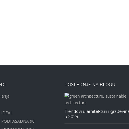
DI
POSLEDNJE NA BLOGU
larija
Trendovi u arhitekturi i građevin
e IDEAL
u 2024.
a PODFASADNA 90