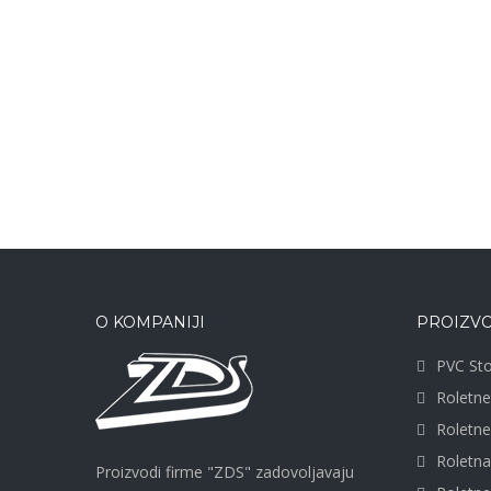
O KOMPANIJI
PROIZVO
PVC Sto
Roletne
Roletn
Roletn
Proizvodi firme "ZDS" zadovoljavaju