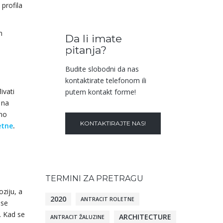
profila
m
Da li imate
pitanja?
Budite slobodni da nas
kontaktirate telefonom ili
ivati
putem kontakt forme!
 na
eno
KONTAKTIRAJTE NAS!
etne
.
TERMINI ZA PRETRAGU
oziju, a
2020
ANTRACIT ROLETNE
 se
d. Kad se
ARCHITECTURE
ANTRACIT ŽALUZINE