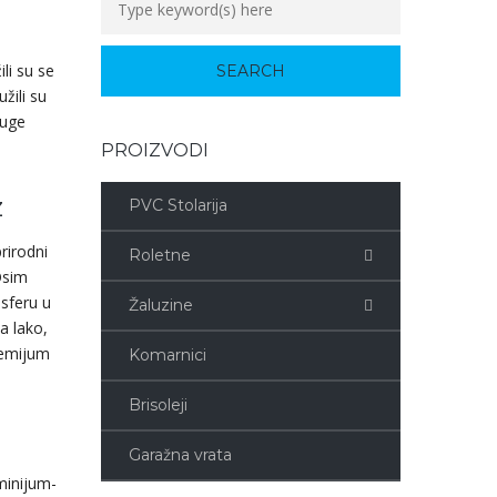
li su se
žili su
ruge
PROIZVODI
z
PVC Stolarija
rirodni
Roletne
Osim
osferu u
Žaluzine
a lako,
premijum
Komarnici
Brisoleji
Garažna vrata
minijum-