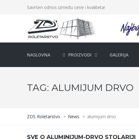
Savršen odnos između cene i kvaliteta!
NASLOVNA
PROIZVODI
GALERIJA
TAG:
ALUMIJUM DRVO
ZDS Roletarstvo
>
News
>
alumijum drvo
SVE O ALUMINIJUM-DRVO STOLARIJI