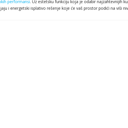
sokih performansi
. Uz estetsku funkciju koja je odabir najzahtevnijih k
ljaju i energetski isplativo rešenje koje će vaš prostor podići na viši ni