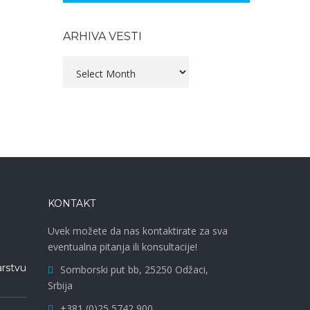
ARHIVA VESTI
Arhiva
vesti
KONTAKT
Uvek možete da nas kontaktirate za sva
eventualna pitanja ili konsultacije!
arstvu
Somborski put bb, 25250 Odžaci,
Srbija
+381 (0)25 5742 900