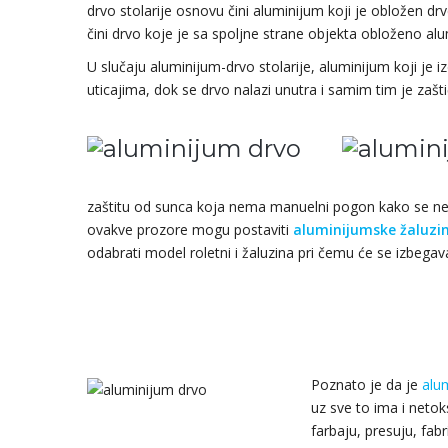
drvo stolarije osnovu čini aluminijum koji je obložen d
čini drvo koje je sa spoljne strane objekta obloženo a
U slučaju aluminijum-drvo stolarije, aluminijum koji je iz
uticajima, dok se drvo nalazi unutra i samim tim je zaš
zaštitu od sunca koja nema manuelni pogon kako se ne b
ovakve prozore mogu postaviti
aluminijumske žaluzi
odabrati model roletni i žaluzina pri čemu će se izbegav
Poznato je da je
alu
uz sve to ima i neto
farbaju, presuju, fabr