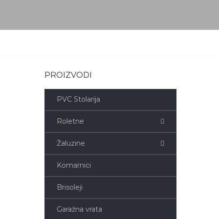
PROIZVODI
PVC Stolarija
Roletne
Žaluzine
Komarnici
Brisoleji
Garažna vrata