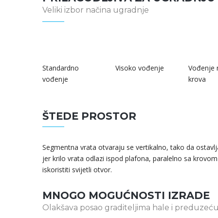
Veliki izbor načina ugradnje
Standardno
Visoko vođenje
Vođenje
vođenje
krova
ŠTEDE PROSTOR
Segmentna vrata otvaraju se vertikalno, tako da ostavlja
jer krilo vrata odlazi ispod plafona, paralelno sa krovom
iskoristiti svijetli otvor.
MNOGO MOGUĆNOSTI IZRADE
Olakšava posao graditeljima hale i preduzeću 