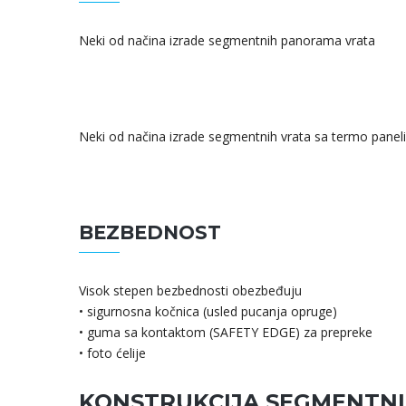
Neki od načina izrade segmentnih panorama vrata
Neki od načina izrade segmentnih vrata sa termo pane
BEZBEDNOST
Visok stepen bezbednosti obezbeđuju
• sigurnosna kočnica (usled pucanja opruge)
• guma sa kontaktom (SAFETY EDGE) za prepreke
• foto ćelije
KONSTRUKCIJA SEGMENTNI