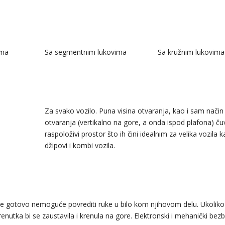
ima
Sa segmentnim lukovima
Sa kružnim lukovima
Za svako vozilo. Puna visina otvaranja, kao i sam način
otvaranja (vertikalno na gore, a onda ispod plafona) ču
raspoloživi prostor što ih čini idealnim za velika vozila 
džipovi i kombi vozila.
 gotovo nemoguće povrediti ruke u bilo kom njihovom delu. Ukoliko
renutka bi se zaustavila i krenula na gore. Elektronski i mehanički be