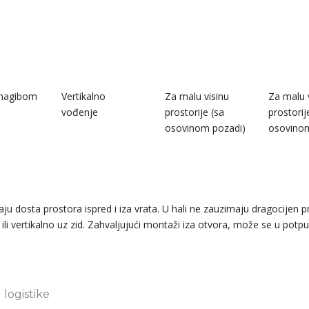
 nagibom
Vertikalno
Za malu visinu
Za malu 
vođenje
prostorije (sa
prostorij
osovinom pozadi)
osovino
ju dosta prostora ispred i iza vrata. U hali ne zauzimaju dragocijen p
 ili vertikalno uz zid. Zahvaljujući montaži iza otvora, može se u potp
logistike