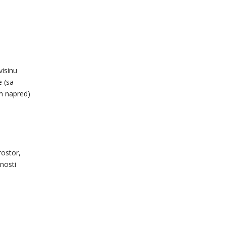
visinu
e (sa
m napred)
rostor,
unosti