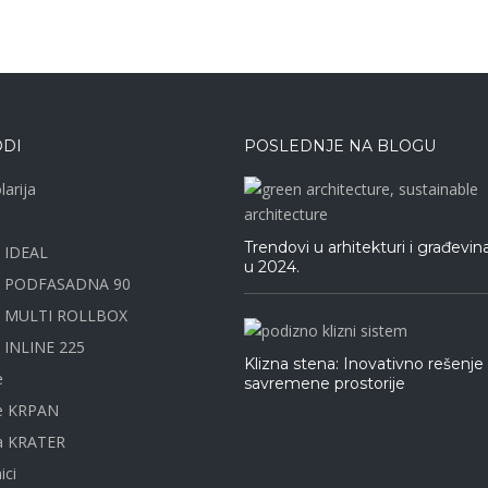
DI
POSLEDNJE NA BLOGU
larija
Trendovi u arhitekturi i građevin
e IDEAL
u 2024.
a PODFASADNA 90
e MULTI ROLLBOX
 INLINE 225
Klizna stena: Inovativno rešenje
e
savremene prostorije
ne KRPAN
na KRATER
ici