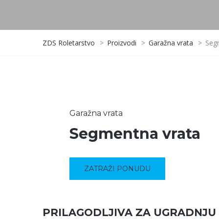
ZDS Roletarstvo
>
Proizvodi
>
Garažna vrata
>
Seg
Garažna vrata
Segmentna vrata
ZATRAŽI PONUDU
PRILAGODLJIVA ZA UGRADNJU