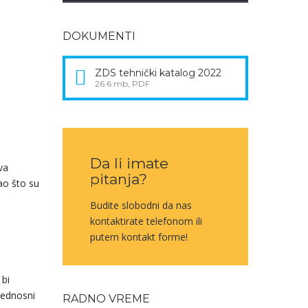
DOKUMENTI
ZDS tehnički katalog 2022
26.6 mb, PDF
Da li imate
va
pitanja?
kao što su
Budite slobodni da nas
kontaktirate telefonom ili
putem kontakt forme!
 bi
zbednosni
RADNO VREME