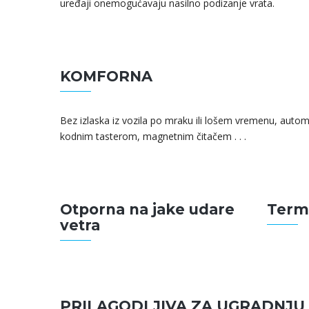
uređaji onemogućavaju nasilno podizanje vrata.
KOMFORNA
Bez izlaska iz vozila po mraku ili lošem vremenu, auto
kodnim tasterom, magnetnim čitačem . . .
Otporna na jake udare
Term
vetra
PRILAGODLJIVA ZA UGRADNJU