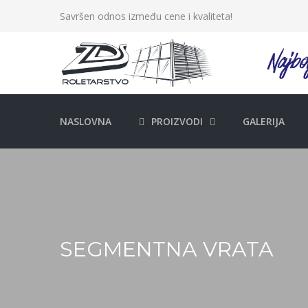
Savršen odnos između cene i kvaliteta!
NASLOVNA
PROIZVODI
GALERIJA
SEGMENTNA VRATA