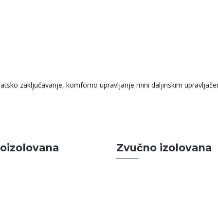
matsko zaključavanje, komforno upravljanje mini daljinskim upravljač
oizolovana
Zvučno izolovana