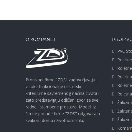
O KOMPANIJI
PROIZVO
PVC Sto
Roletne
Roletn
Roletn
Proizvodi firme "ZDS" zadovoljavaju
Roletn
visoke funkcionalne i estetske
kriterijume savremenog načina života i
Roletna
zato predstavljaju odličan izbor za sve
Žaluzin
radne i stambene prostore. Modeli iz
Žaluzi
široke ponude firme "ZDS" odgovaraju
Žaluzi
svakom domu i životnom stilu.
Komarn