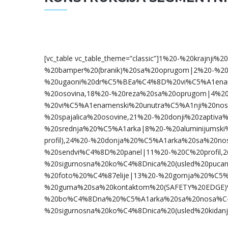
[vc_table vc_table_theme=”classic”]1%20-%20krajnj
%20bamper%20(branik)%20sa%20oprugom|2%20-%20
%20ugaoni%20dr%C5%BEa%C4%8D%20vi%C5%A1ena
%20osovina,18%20-%20reza%20sa%20oprugom|4%20
%20vi%C5%A1enamenski%20unutra%C5%A1nji%20nosa
%20spajalica%20osovine,21%20-%20donji%20zaptiv
%20srednja%20%C5%A1arka|8%20-%20aluminijumski%2
profil),24%20-%20donja%20%C5%A1arka%20sa%20
%20sendvi%C4%8D%20panel|11%20-%20C%20profil,2
%20sigurnosna%20ko%C4%8Dnica%20(usled%20pucan
%20foto%20%C4%87elije|13%20-%20gornja%20%C
%20guma%20sa%20kontaktom%20(SAFETY%20EDGE)%
%20bo%C4%8Dna%20%C5%A1arka%20sa%20nosa%C
%20sigurnosna%20ko%C4%8Dnica%20(usled%20kidanja