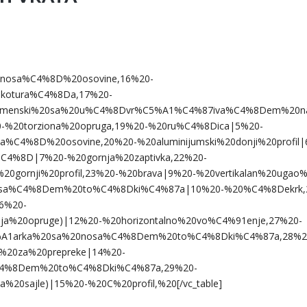
i%20nosa%C4%8D%20osovine,16%20-
kotura%C4%8Da,17%20-
menski%20sa%20u%C4%8Dvr%C5%A1%C4%87iva%C4%8Dem%20na
-%20torziona%20opruga,19%20-%20ru%C4%8Dica|5%20-
%C4%8D%20osovine,20%20-%20aluminijumski%20donji%20profil|
a%C4%8D|7%20-%20gornja%20zaptivka,22%20-
0gornji%20profil,23%20-%20brava|9%20-%20vertikalan%20ugao%
nosa%C4%8Dem%20to%C4%8Dki%C4%87a|10%20-%20%C4%8Dekrk,
6%20-
ja%20opruge)|12%20-%20horizontalno%20vo%C4%91enje,27%20-
5%A1arka%20sa%20nosa%C4%8Dem%20to%C4%8Dki%C4%87a,28%2
20za%20prepreke|14%20-
4%8Dem%20to%C4%8Dki%C4%87a,29%20-
%20sajle)|15%20-%20C%20profil,%20[/vc_table]