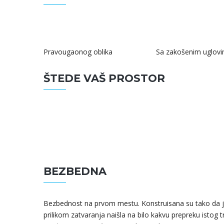
Pravougaonog oblika
Sa zakošenim uglov
ŠTEDE VAŠ PROSTOR
BEZBEDNA
Bezbednost na prvom mestu. Konstruisana su tako da je
prilikom zatvaranja naišla na bilo kakvu prepreku istog t