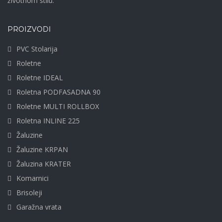
životnom stilu.
PROIZVODI
PVC Stolarija
Roletne
Roletne IDEAL
Roletna PODFASADNA 90
Roletne MULTI ROLLBOX
Roletna INLINE 225
Žaluzine
Žaluzine KRPAN
Žaluzina KRATER
Komarnici
Brisoleji
Garažna vrata