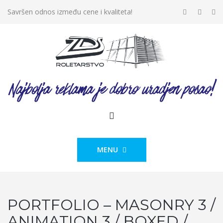
Savršen odnos između cene i kvaliteta!
MENU
PORTFOLIO – MASONRY 3 /
ANIMATION 3 / BOXED /